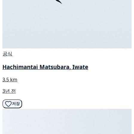
공식
Hachimantai Matsubara, Iwate
3.5 km
3년 전
저장