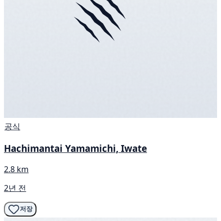
공식
Hachimantai Yamamichi, Iwate
2.8 km
2년 전
저장