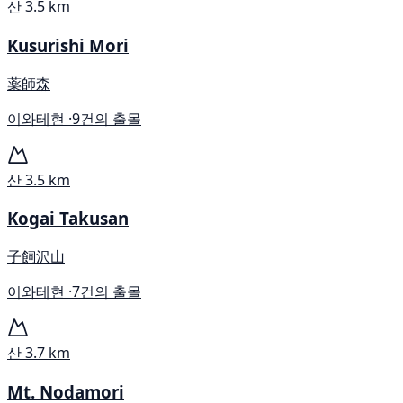
산
3.5 km
Kusurishi Mori
薬師森
이와테현 ·
9건의 출몰
산
3.5 km
Kogai Takusan
子飼沢山
이와테현 ·
7건의 출몰
산
3.7 km
Mt. Nodamori