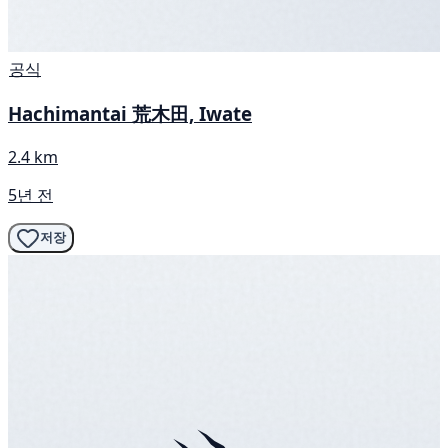
공식
Hachimantai 荒木田, Iwate
2.4 km
5년 전
저장