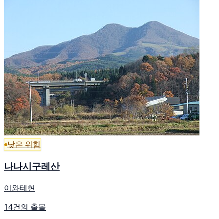
낮은 위험
나나시구레산
이와테현
14건의 출몰