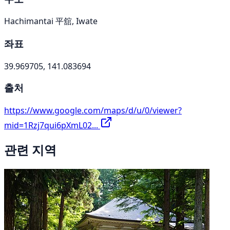
Hachimantai 平舘, Iwate
좌표
39.969705, 141.083694
출처
https://www.google.com/maps/d/u/0/viewer?
mid=1Rzj7qui6pXmL02...
관련 지역