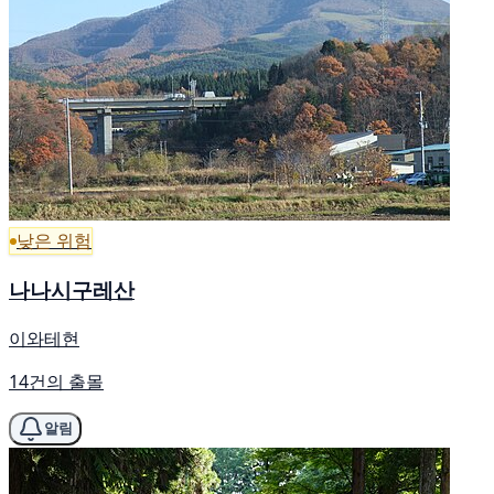
낮은 위험
나나시구레산
이와테현
14건의 출몰
알림