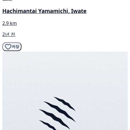
Hachimantai Yamamichi, Iwate
2.9 km
2년 전
저장