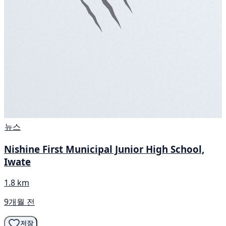
뉴스
Nishine First Municipal Junior High School,
Iwate
1.8 km
9개월 전
저장