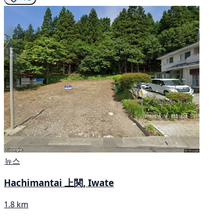
뉴스
Hachimantai 上関, Iwate
1.8 km