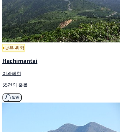
낮은 위험
Hachimantai
이와테현
55건의 출몰
알림