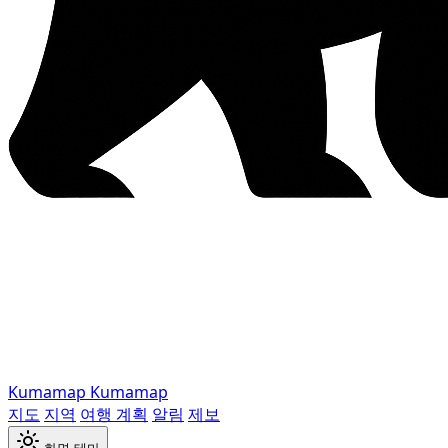
Kumamap
Kumamap
지도
지역
여행 계획
알림
제보