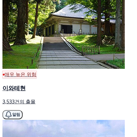
매우 높은 위험
이와테현
3,533건의 출몰
알림