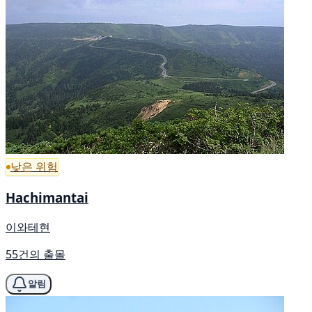
낮은 위험
Hachimantai
이와테현
55건의 출몰
알림