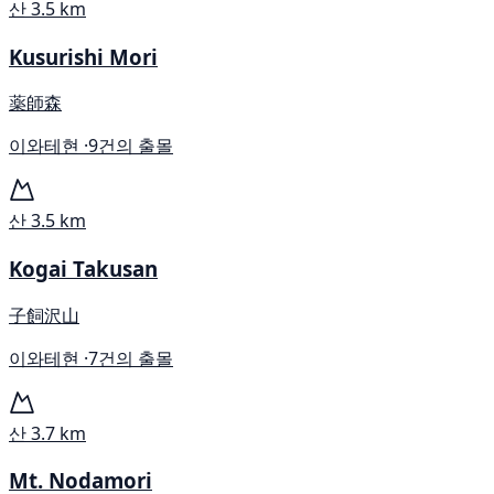
산
3.5 km
Kusurishi Mori
薬師森
이와테현 ·
9건의 출몰
산
3.5 km
Kogai Takusan
子飼沢山
이와테현 ·
7건의 출몰
산
3.7 km
Mt. Nodamori