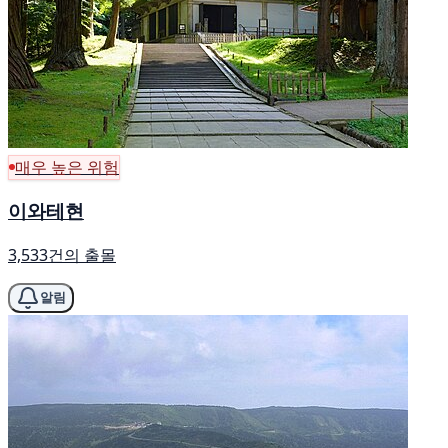
매우 높은 위험
이와테현
3,533건의 출몰
알림