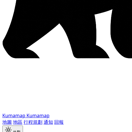
Kumamap
Kumamap
地圖
地區
行程規劃
通知
回報