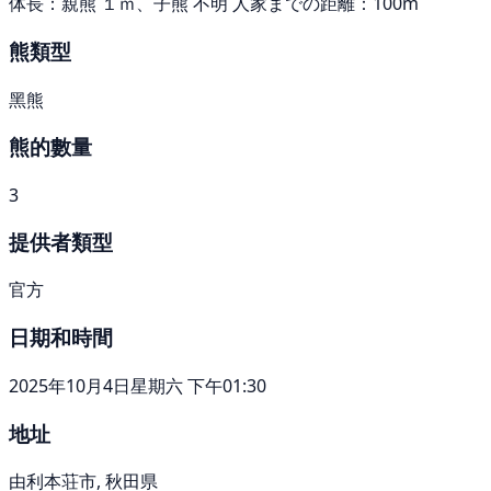
体長：親熊 １ｍ、子熊 不明 人家までの距離：100m
熊類型
黑熊
熊的數量
3
提供者類型
官方
日期和時間
2025年10月4日星期六 下午01:30
地址
由利本荘市, 秋田県