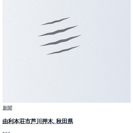
新聞
由利本荘市芦川押木, 秋田県