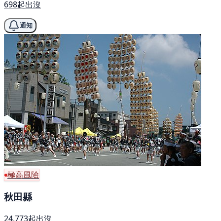
698起出沒
通知
極高風險
秋田縣
24,773起出沒