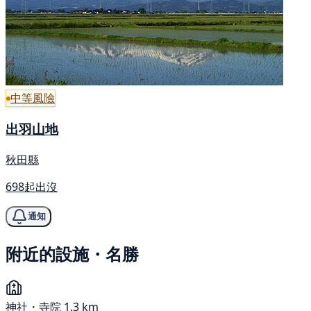
中等風險
出羽山地
秋田縣
698起出沒
通知
附近的設施・名勝
神社・寺院
1.3 km