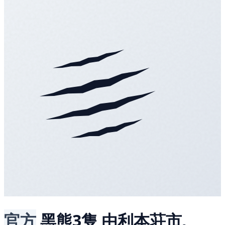
官方
黑熊3隻
由利本荘市,