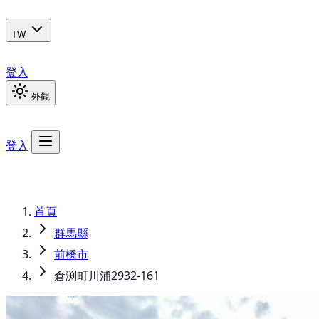
TW
登入
外觀
登入
首頁
群馬縣
前橋市
倉渕町川浦2932-161