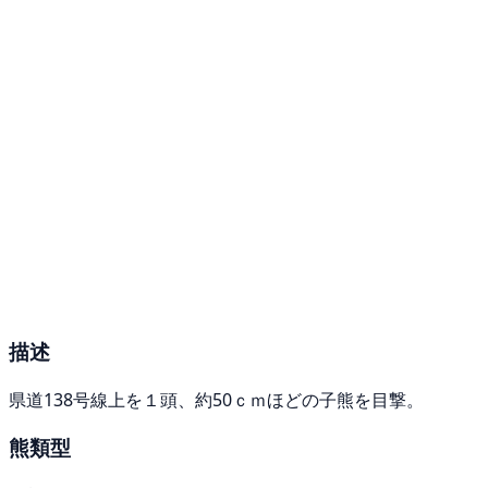
描述
県道138号線上を１頭、約50ｃｍほどの子熊を目撃。
熊類型