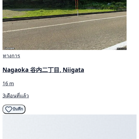
ทางการ
Nagaoka 谷内二丁目, Niigata
16 m
3เดือนที่แล้ว
บันทึก