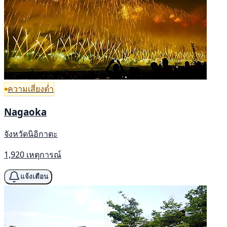
ความเสี่ยงต่ำ
Nagaoka
จังหวัดนิอิกาตะ
1,920 เหตุการณ์
แจ้งเตือน