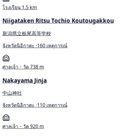
โรงเรียน
1.5 km
Niigataken Ritsu Tochio Koutougakkou
新潟県立栃尾高等学校
จังหวัดนิอิกาตะ ·
160 เหตุการณ์
ศาลเจ้า・วัด
738 m
Nakayama Jinja
中山神社
จังหวัดนิอิกาตะ ·
110 เหตุการณ์
ศาลเจ้า・วัด
920 m