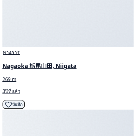
ทางการ
Nagaoka 栃尾山田, Niigata
269 m
3ปีที่แล้ว
บันทึก