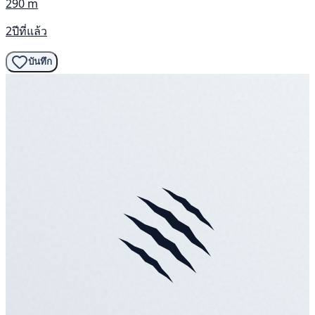
290 m
2ปีที่แล้ว
บันทึก