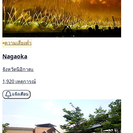
ความเสี่ยงต่ำ
Nagaoka
จังหวัดนิอิกาตะ
1,920 เหตุการณ์
แจ้งเตือน