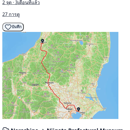
2 จุด · 3เดือนที่แล้ว
27 การดู
บันทึก