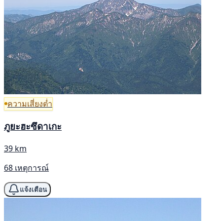
ความเสี่ยงต่ำ
ภูยะฮะซึดาเกะ
39 km
68 เหตุการณ์
แจ้งเตือน