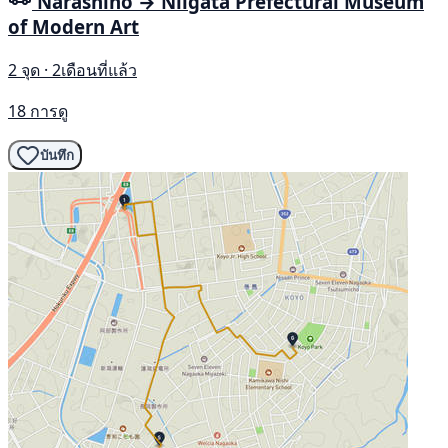
Narashino → Niigata Prefectural Museum
of Modern Art
2 จุด · 2เดือนที่แล้ว
18 การดู
บันทึก