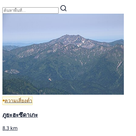
ความเสี่ยงต่ำ
ภูยะฮะซึดาเกะ
8.3 km