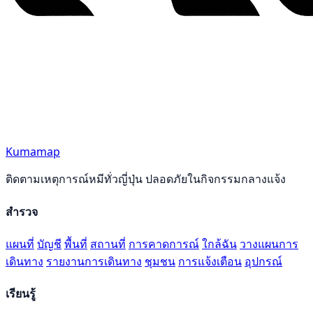
Kumamap
ติดตามเหตุการณ์หมีทั่วญี่ปุ่น ปลอดภัยในกิจกรรมกลางแจ้ง
สำรวจ
แผนที่
บัญชี
พื้นที่
สถานที่
การคาดการณ์
ใกล้ฉัน
วางแผนการ
เดินทาง
รายงานการเดินทาง
ชุมชน
การแจ้งเตือน
อุปกรณ์
เรียนรู้