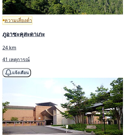
ความเสี่ยงต่ำ
ภูอาซะคุสะดาเกะ
24 km
41 เหตุการณ์
แจ้งเตือน