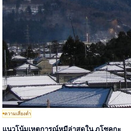
ความเสี่ยงต่ำ
แนวโน้มเหตุการณ์หมีล่าสุดใน ภูโซคุกะ