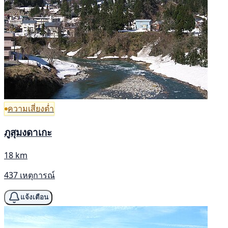
ความเสี่ยงต่ำ
ภูสุมงดาเกะ
18 km
437 เหตุการณ์
แจ้งเตือน