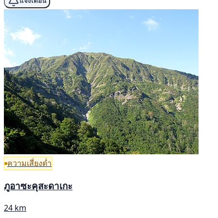
แจ้งเตือน
ความเสี่ยงต่ำ
ภูอาซะคุสะดาเกะ
24 km