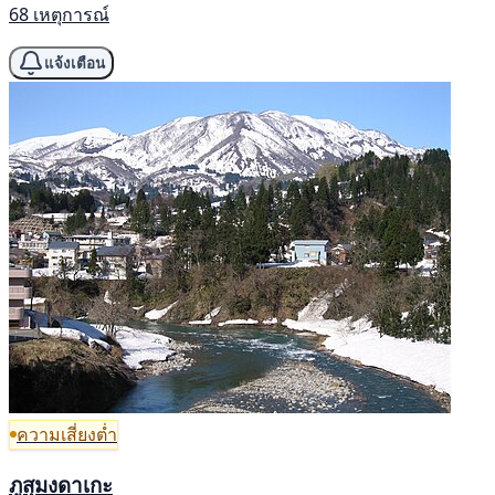
68 เหตุการณ์
แจ้งเตือน
ความเสี่ยงต่ำ
ภูสุมงดาเกะ