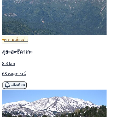
ความเสี่ยงต่ำ
ภูยะฮะซึดาเกะ
8.3 km
68 เหตุการณ์
แจ้งเตือน