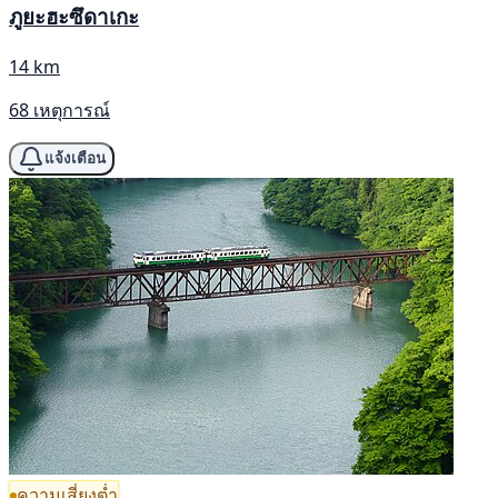
ภูยะฮะซึดาเกะ
14 km
68 เหตุการณ์
แจ้งเตือน
ความเสี่ยงต่ำ