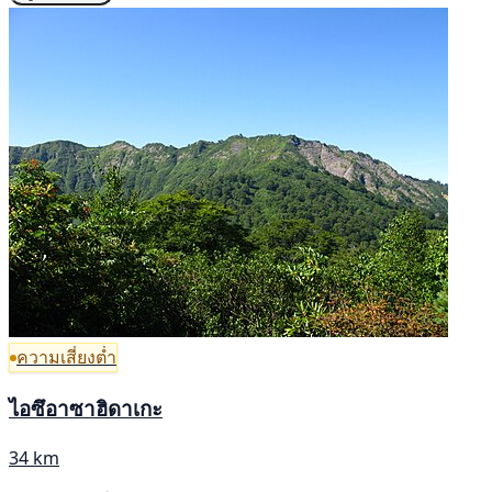
ความเสี่ยงต่ำ
ไอซึอาซาฮิดาเกะ
34 km