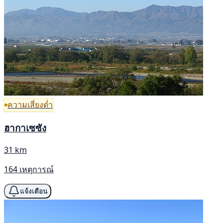
ความเสี่ยงต่ำ
ฮากาเซซัง
31 km
164 เหตุการณ์
แจ้งเตือน