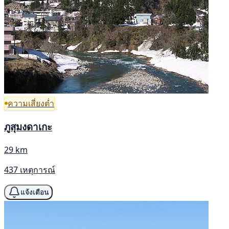
ความเสี่ยงต่ำ
ภูสุมงดาเกะ
29 km
437 เหตุการณ์
แจ้งเตือน