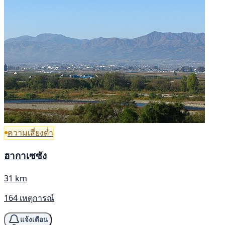
ความเสี่ยงต่ำ
ฮากาเซซัง
31 km
164 เหตุการณ์
แจ้งเตือน