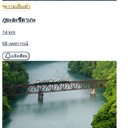
ความเสี่ยงต่ำ
ภูยะฮะซึดาเกะ
14 km
68 เหตุการณ์
แจ้งเตือน