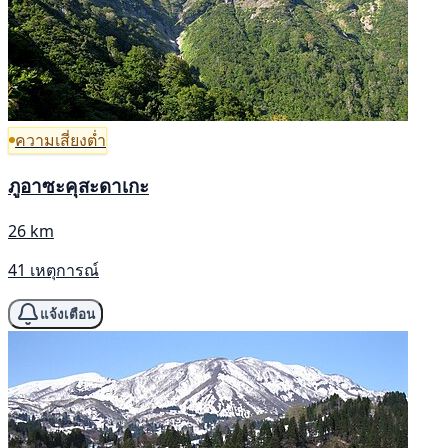
ความเสี่ยงต่ำ
ภูอาซะคุสะดาเกะ
26 km
41 เหตุการณ์
แจ้งเตือน