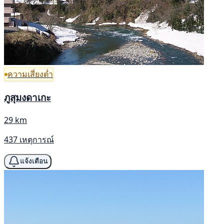
ความเสี่ยงต่ำ
ภูสุมงดาเกะ
29 km
437 เหตุการณ์
แจ้งเตือน