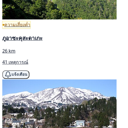
ความเสี่ยงต่ำ
ภูอาซะคุสะดาเกะ
26 km
41 เหตุการณ์
แจ้งเตือน