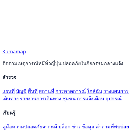
Kumamap
ติดตามเหตุการณ์หมีทั่วญี่ปุ่น ปลอดภัยในกิจกรรมกลางแจ้ง
สำรวจ
แผนที่
บัญชี
พื้นที่
สถานที่
การคาดการณ์
ใกล้ฉัน
วางแผนการ
เดินทาง
รายงานการเดินทาง
ชุมชน
การแจ้งเตือน
อุปกรณ์
เรียนรู้
คู่มือความปลอดภัยจากหมี
บล็อก
ข่าว
ข้อมูล
คำถามที่พบบ่อย