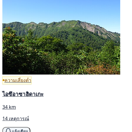
ความเสี่ยงต่ำ
ไอซึอาซาฮิดาเกะ
34 km
14 เหตุการณ์
แจ้งเตือน