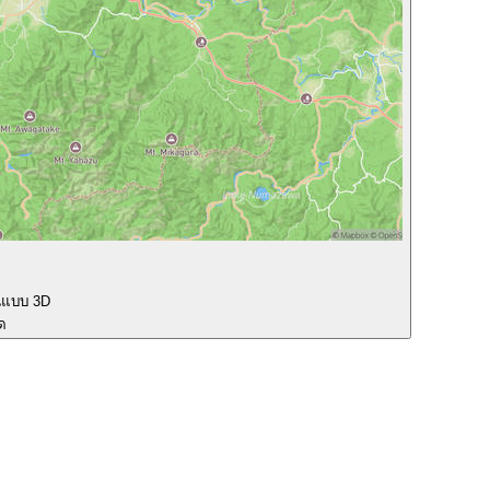
นแบบ 3D
ุด