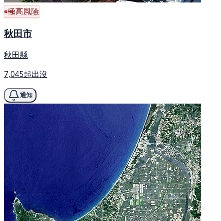
極高風險
秋田市
秋田縣
7,045起出沒
通知