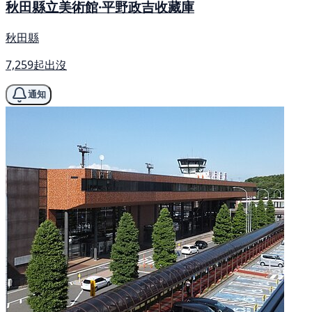
秋田縣立美術館·平野政吉收藏庫
秋田縣
7,259起出沒
通知