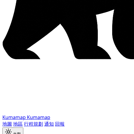
Kumamap
Kumamap
地圖
地區
行程規劃
通知
回報