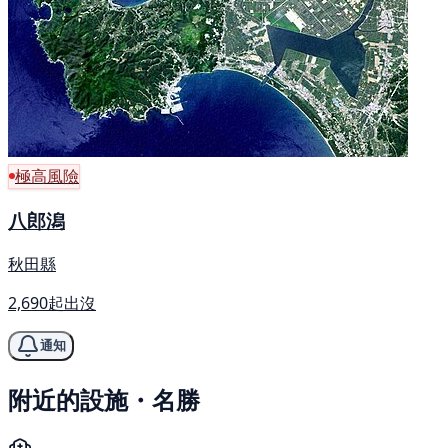
極高風險
八郎潟
秋田縣
2,690起出沒
通知
附近的設施・名勝