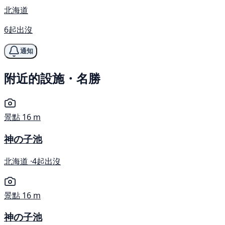
北海道
6起出沒
通知
附近的設施・名勝
景點
16 m
神の子池
北海道 ·
4起出沒
景點
16 m
神の子池