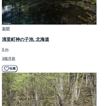
新聞
清里町神の子池, 北海道
0 m
3個月前
收藏