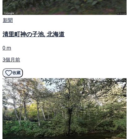
新聞
清里町神の子池, 北海道
0 m
3個月前
收藏