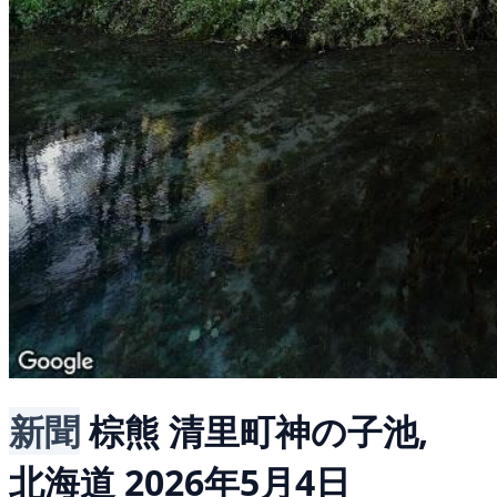
新聞
棕熊
清里町神の子池,
北海道
2026年5月4日