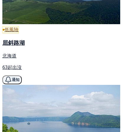
低風險
屈斜路湖
北海道
63起出沒
通知