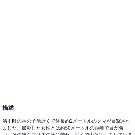
描述
清里町の神の子池近くで体長約2メートルのクマが目撃され
ました。撮影した女性とは約50メートルの距離で目が合
い、その後クマは木の陰に隠れ、近くで山菜採りをしている