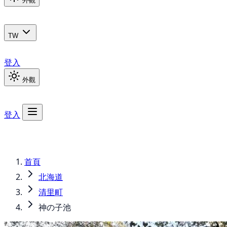
外觀
TW
登入
外觀
登入
首頁
北海道
清里町
神の子池