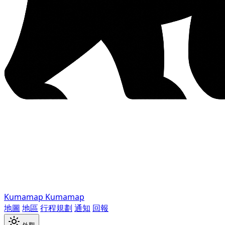
Kumamap
Kumamap
地圖
地區
行程規劃
通知
回報