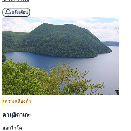
แจ้งเตือน
ความเสี่ยงต่ำ
คามุอิดาเกะ
ฮอกไกโด