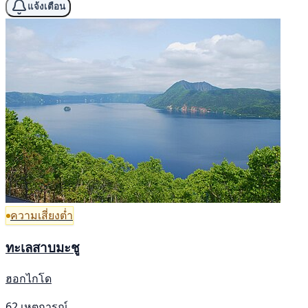
แจ้งเตือน
ความเสี่ยงต่ำ
ทะเลสาบมะชู
ฮอกไกโด
62 เหตุการณ์