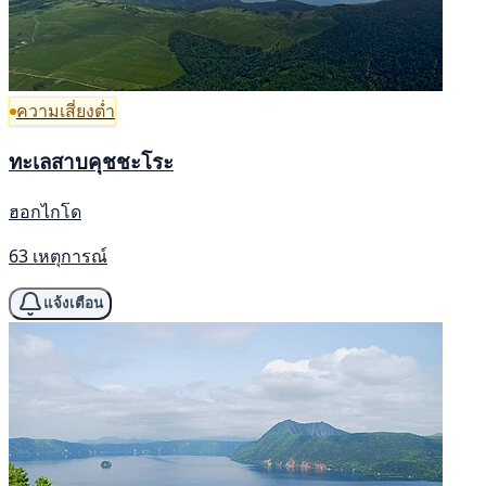
ความเสี่ยงต่ำ
ทะเลสาบคุชชะโระ
ฮอกไกโด
63 เหตุการณ์
แจ้งเตือน