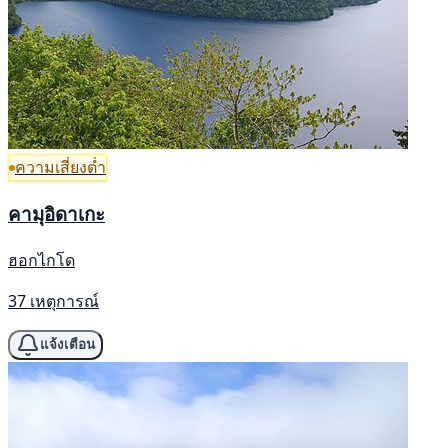
ความเสี่ยงต่ำ
คามุอิดาเกะ
ฮอกไกโด
37 เหตุการณ์
แจ้งเตือน