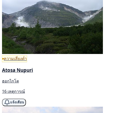
ความเสี่ยงต่ำ
Atosa Nupuri
ฮอกไกโด
16 เหตุการณ์
แจ้งเตือน