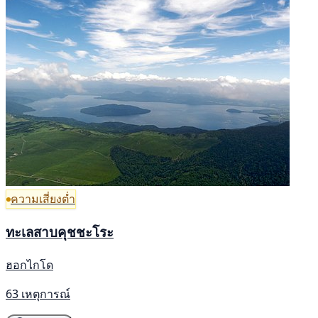
ความเสี่ยงต่ำ
ทะเลสาบคุชชะโระ
ฮอกไกโด
63 เหตุการณ์