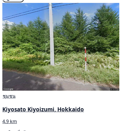
ชุมชน
Kiyosato Kiyoizumi, Hokkaido
4.9 km