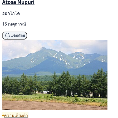
Atosa Nupuri
ฮอกไกโด
16 เหตุการณ์
แจ้งเตือน
ความเสี่ยงต่ำ