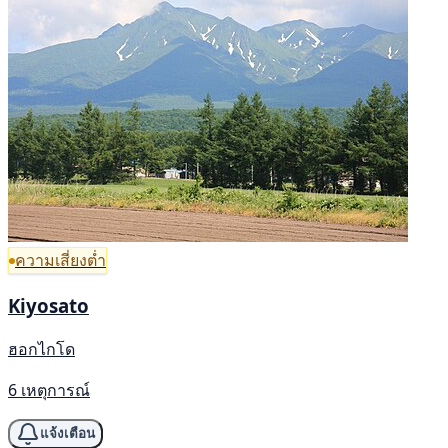
ความเสี่ยงต่ำ
Kiyosato
ฮอกไกโด
6 เหตุการณ์
แจ้งเตือน