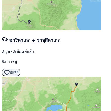
ชาริดาเกะ → ราอุสึดาเกะ
2 จุด · 2เดือนที่แล้ว
93 การดู
บันทึก