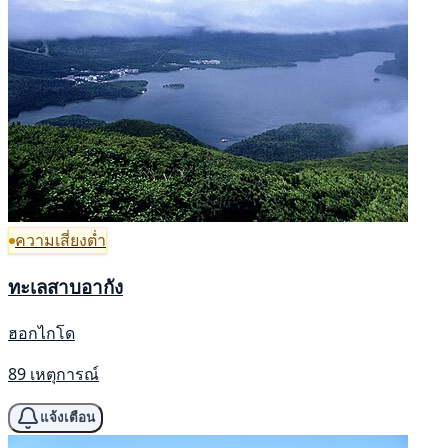
ความเสี่ยงต่ำ
ทะเลสาบอากัง
ฮอกไกโด
89 เหตุการณ์
แจ้งเตือน