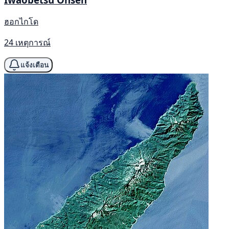
ฮอกไกโด
24 เหตุการณ์
แจ้งเตือน