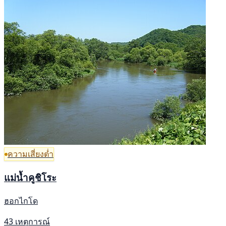
ความเสี่ยงต่ำ
แม่น้ำคูชิโระ
ฮอกไกโด
43 เหตุการณ์