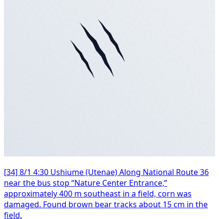
[34] 8/1 4:30 Ushiume (Utenae) Along National Route 36
near the bus stop “Nature Center Entrance,”
approximately 400 m southeast in a field, corn was
damaged. Found brown bear tracks about 15 cm in the
field.