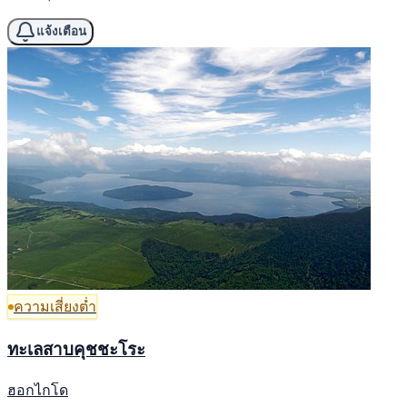
แจ้งเตือน
ความเสี่ยงต่ำ
ทะเลสาบคุชชะโระ
ฮอกไกโด