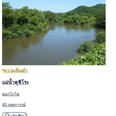
ความเสี่ยงต่ำ
แม่น้ำคูชิโระ
ฮอกไกโด
43 เหตุการณ์