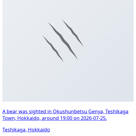
A bear was sighted in Okushunbetsu Genya, Teshikaga
Town, Hokkaido, around 19:00 on 2026-07-25.
Teshikaga, Hokkaido