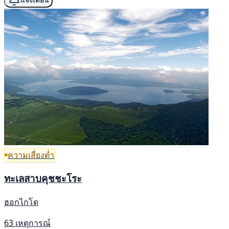
แจ้งเตือน
ความเสี่ยงต่ำ
ทะเลสาบคุชชะโระ
ฮอกไกโด
63 เหตุการณ์