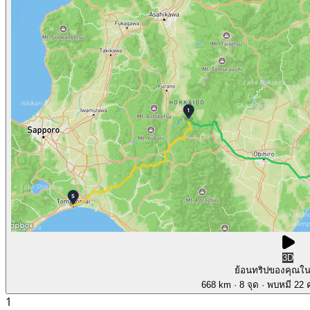
3D
ย้อนทริปของคุณใ
668 km
· 8 จุด
· พบหมี 22 ค
1