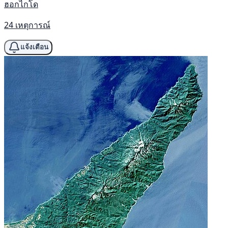
ฮอกไกโด
24 เหตุการณ์
แจ้งเตือน