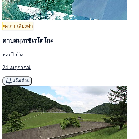
ความเสี่ยงต่ำ
คาบสมุทรชิเรโตโกะ
ฮอกไกโด
24 เหตุการณ์
แจ้งเตือน