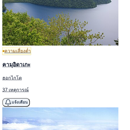
ความเสี่ยงต่ำ
คามุอิดาเกะ
ฮอกไกโด
37 เหตุการณ์
แจ้งเตือน