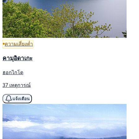
ความเสี่ยงต่ำ
คามุอิดาเกะ
ฮอกไกโด
37 เหตุการณ์
แจ้งเตือน