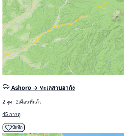
Ashoro → ทะเลสาบอากัง
2 จุด · 2เดือนที่แล้ว
45 การดู
บันทึก