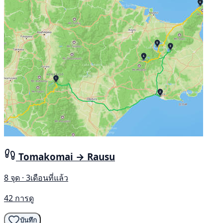
Tomakomai → Rausu
8 จุด · 3เดือนที่แล้ว
42 การดู
บันทึก