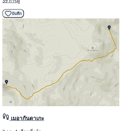
39 การดู
บันทึก
เมอากันดาเกะ