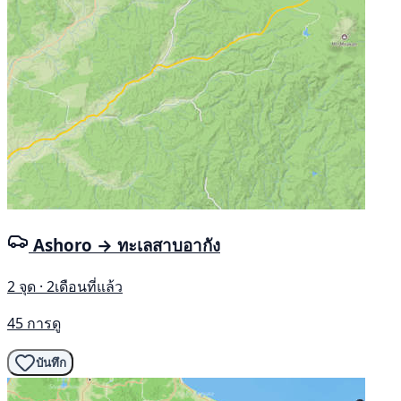
Ashoro → ทะเลสาบอากัง
2 จุด · 2เดือนที่แล้ว
45 การดู
บันทึก