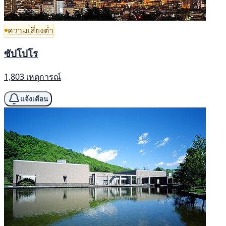
ความเสี่ยงต่ำ
ซัปโปโร
1,803 เหตุการณ์
แจ้งเตือน