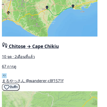
Chitose → Cape Chikiu
10 จุด · 2เดือนที่แล้ว
67 การดู
まるやっさん
@wanderer-c8f1571f
บันทึก