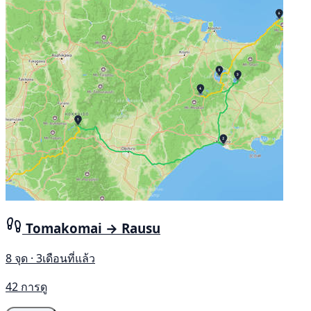
Tomakomai → Rausu
8 จุด · 3เดือนที่แล้ว
42 การดู