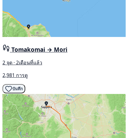
Tomakomai → Mori
2 จุด · 2เดือนที่แล้ว
2,981 การดู
บันทึก