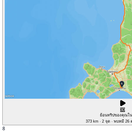
3D
ย้อนทริปของคุณใ
373 km
· 2 จุด
· พบหมี 26 ค
8