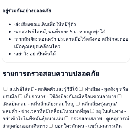
อยู่ร่วมกันอย่างปลอดภัย
·
ส่งเสียงขณะเดินเพื่อให้หมีรู้ตัว
·
พกสเปรย์ไล่หมี; พ่นที่ระยะ 5 ม. หากถูกพุ่งใส่
·
หากสัมผัส: นอนคว่ำ ประสานมือไว้หลังคอ หมีมักจะถอย
เมื่อคุณหยุดเคลื่อนไหว
·
อย่าวิ่ง อย่าปีนต้นไม้
รายการตรวจสอบความปลอดภัย
สเปรย์ไล่หมี - พกติดตัวและรู้วิธีใช้
ทำเสียง - พูดดังๆ หรือ
ปรบมือ
เก็บอาหาร - ใช้ถังป้องกันหมีหรือแขวนอาหาร
เดินเป็นกลุ่ม - หมีหลีกเลี่ยงกลุ่มใหญ่
หลีกเลี่ยงรุ่งอรุณ/
พลบค่ำ - ช่วงเวลาที่หมีเคลื่อนไหวมากที่สุด
อยู่ในเส้นทาง -
อย่าเข้าไปในพืชพันธุ์หนาแน่น
ตรวจสอบสภาพ - ดูเหตุการณ์
ล่าสุดก่อนออกเดินทาง
บอกใครสักคน - แชร์แผนการเดิน