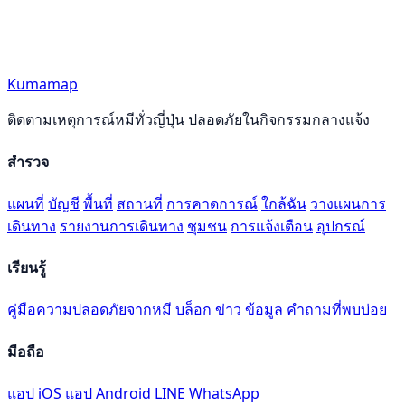
Kumamap
ติดตามเหตุการณ์หมีทั่วญี่ปุ่น ปลอดภัยในกิจกรรมกลางแจ้ง
สำรวจ
แผนที่
บัญชี
พื้นที่
สถานที่
การคาดการณ์
ใกล้ฉัน
วางแผนการ
เดินทาง
รายงานการเดินทาง
ชุมชน
การแจ้งเตือน
อุปกรณ์
เรียนรู้
คู่มือความปลอดภัยจากหมี
บล็อก
ข่าว
ข้อมูล
คำถามที่พบบ่อย
มือถือ
แอป iOS
แอป Android
LINE
WhatsApp