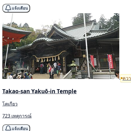
แจ้งเตือน
ความ
Takao-san Yakuō-in Temple
โตเกียว
723 เหตุการณ์
แจ้งเตือน