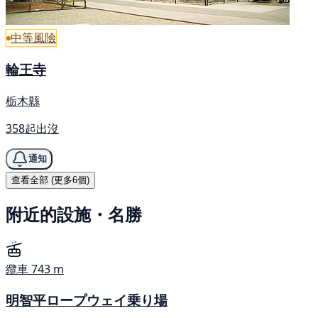
中等風險
輪王寺
栃木縣
358起出沒
通知
查看全部 (更多6個)
附近的設施・名勝
纜車
743 m
明智平ロープウェイ乗り場