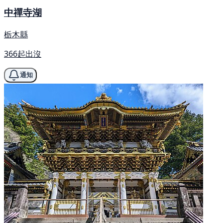
中禪寺湖
栃木縣
366起出沒
通知