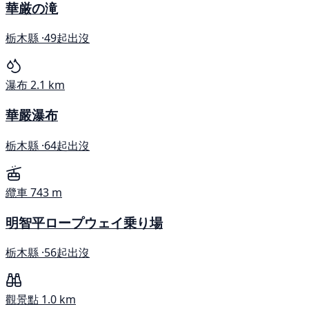
華厳の滝
栃木縣 ·
49起出沒
瀑布
2.1 km
華嚴瀑布
栃木縣 ·
64起出沒
纜車
743 m
明智平ロープウェイ乗り場
栃木縣 ·
56起出沒
觀景點
1.0 km