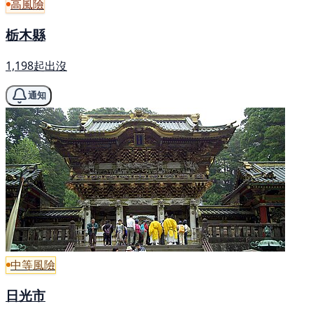
高風險
栃木縣
1,198起出沒
通知
中等風險
日光市