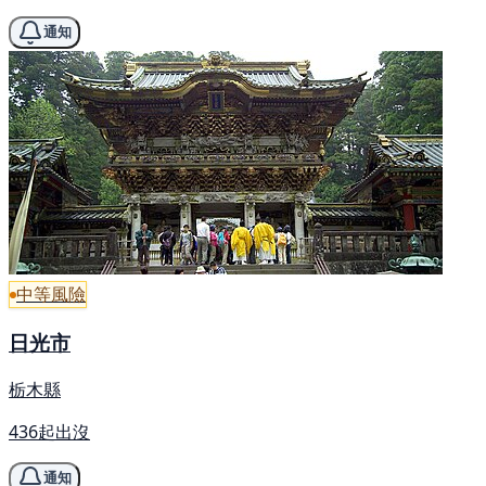
通知
中等風險
日光市
栃木縣
436起出沒
通知