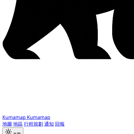
Kumamap
Kumamap
地圖
地區
行程規劃
通知
回報