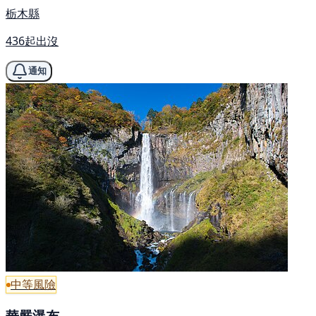
栃木縣
436起出沒
通知
中等風險
華嚴瀑布