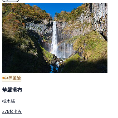
中等風險
華嚴瀑布
栃木縣
376起出沒