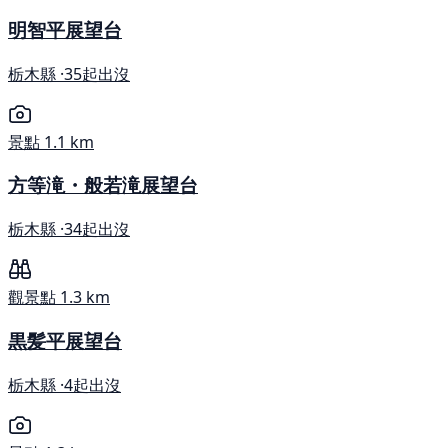
明智平展望台
栃木縣 ·
35起出沒
景點
1.1 km
方等滝・般若滝展望台
栃木縣 ·
34起出沒
觀景點
1.3 km
黒髪平展望台
栃木縣 ·
4起出沒