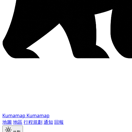
Kumamap
Kumamap
地圖
地區
行程規劃
通知
回報