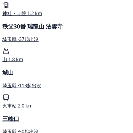
神社・寺院
1.2 km
秩父30番 瑞龍山 法雲寺
埼玉縣 ·
37起出沒
山
1.8 km
城山
埼玉縣 ·
113起出沒
火車站
2.0 km
三峰口
埼玉縣 ·
50起出沒