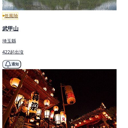
低風險
武甲山
埼玉縣
422起出沒
通知