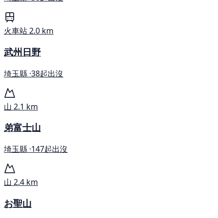
火車站
2.0 km
武州日野
埼玉縣 ·
38起出沒
山
2.1 km
弟富士山
埼玉縣 ·
147起出沒
山
2.4 km
お聖山