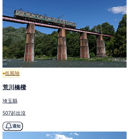
低風險
荒川橋樑
埼玉縣
507起出沒
通知