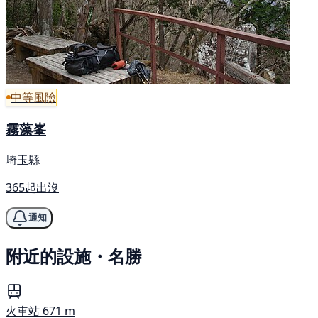
中等風險
霧藻峯
埼玉縣
365起出沒
通知
附近的設施・名勝
火車站
671 m