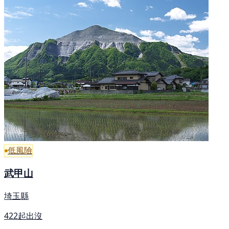
低風險
武甲山
埼玉縣
422起出沒