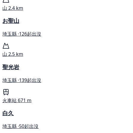
山
2.4 km
お聖山
埼玉縣 ·
126起出沒
山
2.5 km
聖光岩
埼玉縣 ·
139起出沒
火車站
671 m
白久
埼玉縣 ·
50起出沒