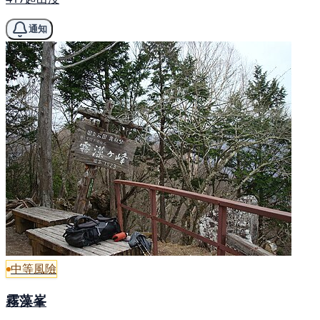
通知
中等風險
霧藻峯