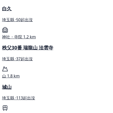
白久
埼玉縣 ·
50起出沒
神社・寺院
1.2 km
秩父30番 瑞龍山 法雲寺
埼玉縣 ·
37起出沒
山
1.8 km
城山
埼玉縣 ·
113起出沒