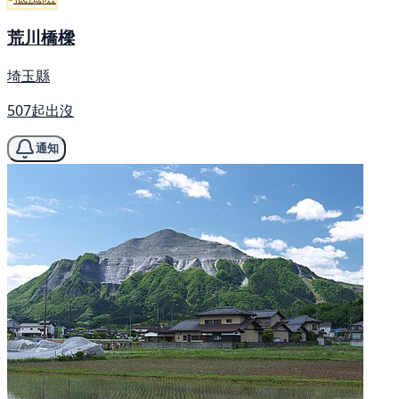
荒川橋樑
埼玉縣
507起出沒
通知