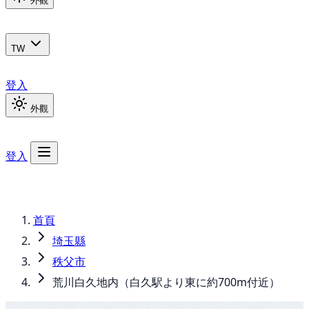
外觀
TW
登入
外觀
登入
首頁
埼玉縣
秩父市
荒川白久地内（白久駅より東に約700m付近）