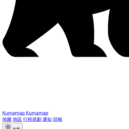
Kumamap
Kumamap
地圖
地區
行程規劃
通知
回報