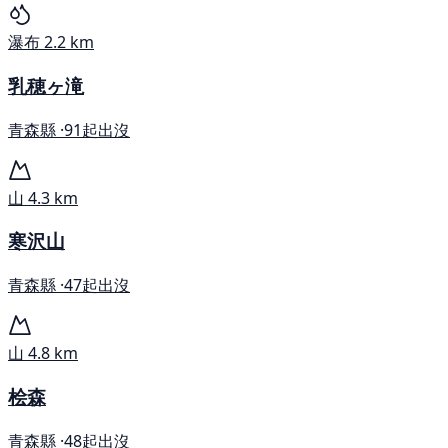
瀑布
2.2 km
乳穂ヶ滝
青森縣 ·
91起出沒
山
4.3 km
寒沢山
青森縣 ·
47起出沒
山
4.8 km
桧森
青森縣 ·
48起出沒