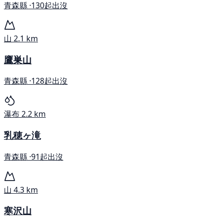
青森縣 ·
130起出沒
山
2.1 km
鷹巣山
青森縣 ·
128起出沒
瀑布
2.2 km
乳穂ヶ滝
青森縣 ·
91起出沒
山
4.3 km
寒沢山