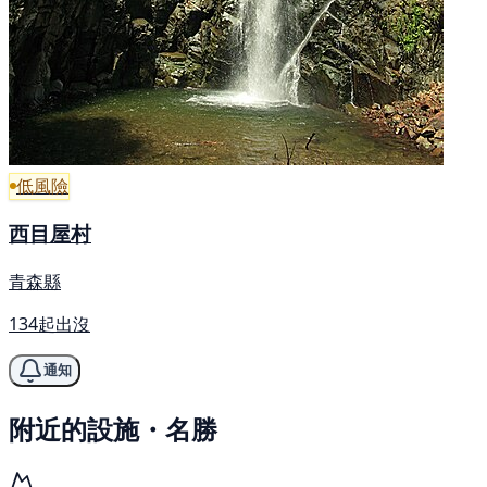
低風險
西目屋村
青森縣
134起出沒
通知
附近的設施・名勝