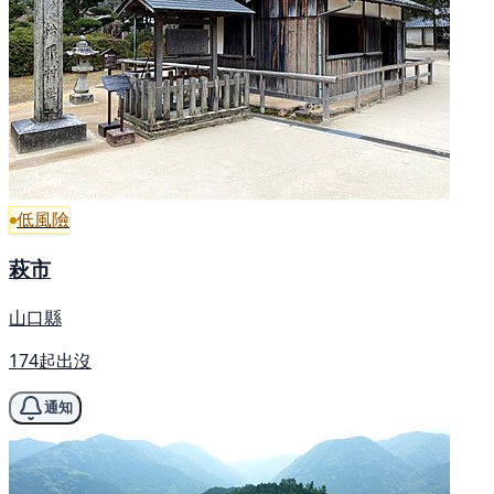
低風險
萩市
山口縣
174起出沒
通知