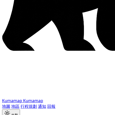
Kumamap
Kumamap
地圖
地區
行程規劃
通知
回報