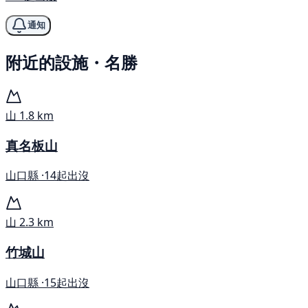
通知
附近的設施・名勝
山
1.8 km
真名板山
山口縣 ·
14起出沒
山
2.3 km
竹城山
山口縣 ·
15起出沒