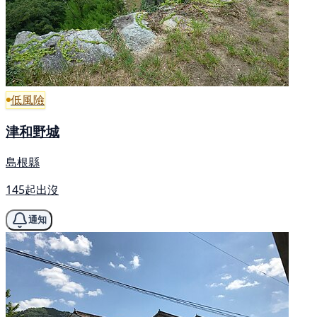
低風險
津和野城
島根縣
145起出沒
通知