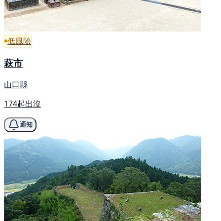
低風險
萩市
山口縣
174起出沒
通知