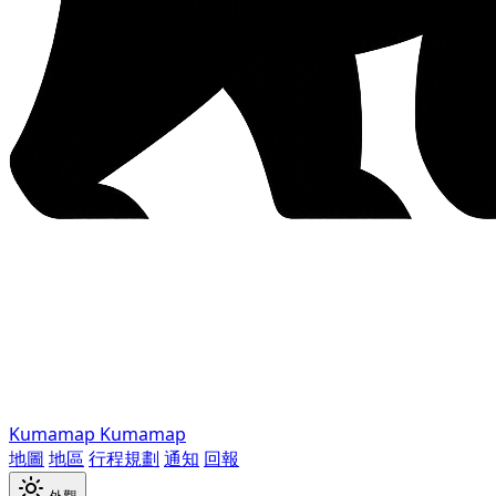
Kumamap
Kumamap
地圖
地區
行程規劃
通知
回報