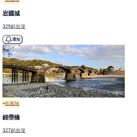
岩國城
329起出沒
通知
低風險
錦帶橋
327起出沒