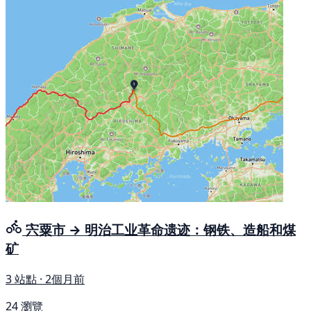
宍粟市 → 明治工业革命遗迹：钢铁、造船和煤
矿
3 站點 · 2個月前
24 瀏覽