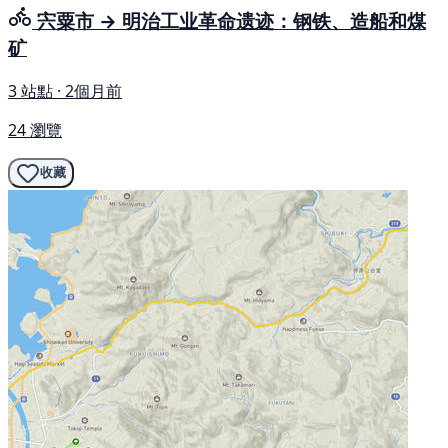
宍粟市 → 明治工业革命遗迹：钢铁、造船和煤
矿
3 站點 · 2個月前
24 瀏覽
收藏