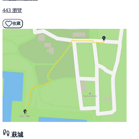
443 瀏覽
收藏
萩城