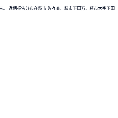
报告。 近期报告分布在萩市 佐々並、萩市下田万、萩市大字下田