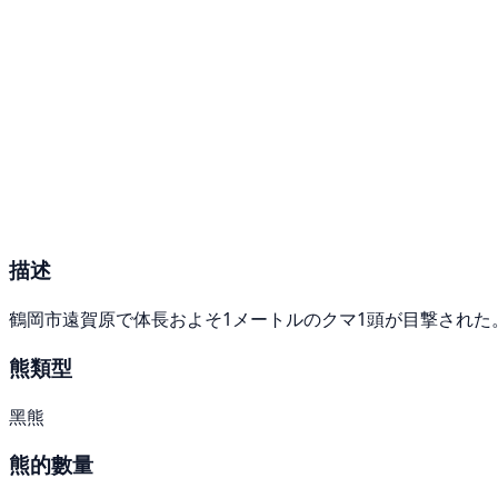
描述
鶴岡市遠賀原で体長およそ1メートルのクマ1頭が目撃された
熊類型
黑熊
熊的數量