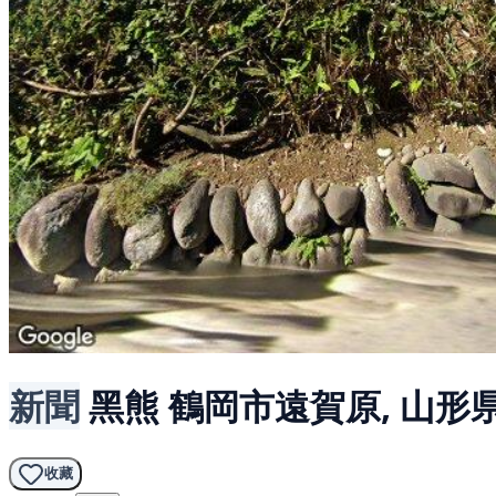
新聞
黑熊
鶴岡市遠賀原, 山形
收藏