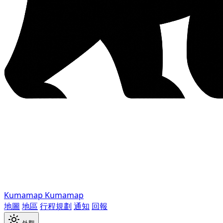
Kumamap
Kumamap
地圖
地區
行程規劃
通知
回報