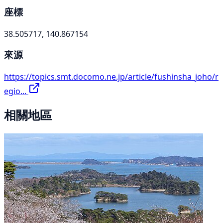
座標
38.505717, 140.867154
來源
https://topics.smt.docomo.ne.jp/article/fushinsha_joho/r
egio...
相關地區