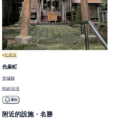
低風險
色麻町
宮城縣
85起出沒
通知
附近的設施・名勝