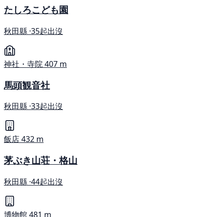
たしろこども園
秋田縣 ·
35起出沒
神社・寺院
407 m
馬頭観音社
秋田縣 ·
33起出沒
飯店
432 m
茅ぶき山荘・格山
秋田縣 ·
44起出沒
博物館
481 m