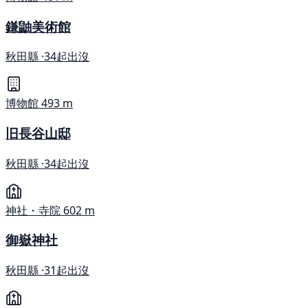
鎌鼬美術館
秋田縣 ·
34起出沒
博物館
493 m
旧長谷山邸
秋田縣 ·
34起出沒
神社・寺院
602 m
御嶽神社
秋田縣 ·
31起出沒