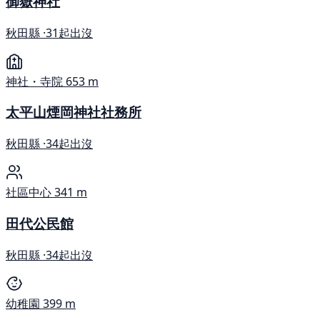
御嶽神社
秋田縣 ·
31起出沒
神社・寺院
653 m
太平山煙岡神社社務所
秋田縣 ·
34起出沒
社區中心
341 m
田代公民館
秋田縣 ·
34起出沒
幼稚園
399 m