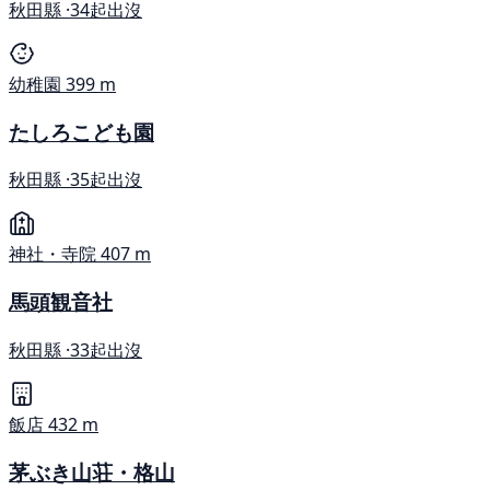
秋田縣 ·
34起出沒
幼稚園
399 m
たしろこども園
秋田縣 ·
35起出沒
神社・寺院
407 m
馬頭観音社
秋田縣 ·
33起出沒
飯店
432 m
茅ぶき山荘・格山