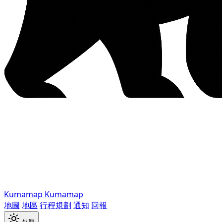
Kumamap
Kumamap
地圖
地區
行程規劃
通知
回報