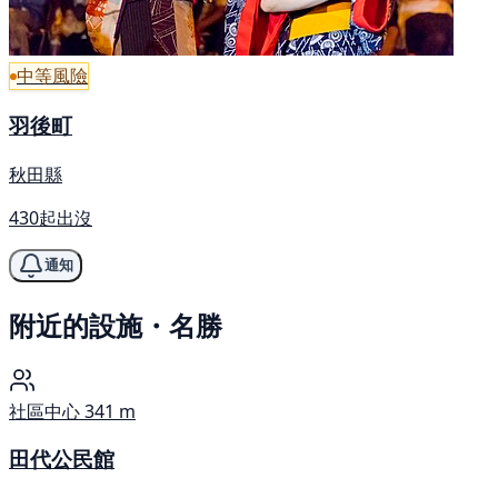
中等風險
羽後町
秋田縣
430起出沒
通知
附近的設施・名勝
社區中心
341 m
田代公民館