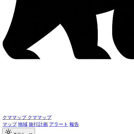
クママップ
クママップ
マップ
地域
旅行計画
アラート
報告