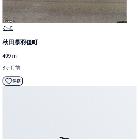
公式
秋田県羽後町
409 m
3ヶ月前
保存