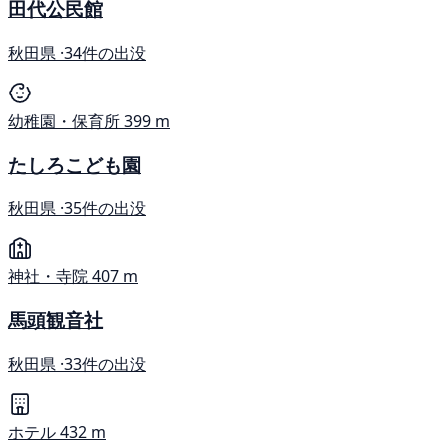
田代公民館
秋田県 ·
34件の出没
幼稚園・保育所
399 m
たしろこども園
秋田県 ·
35件の出没
神社・寺院
407 m
馬頭観音社
秋田県 ·
33件の出没
ホテル
432 m