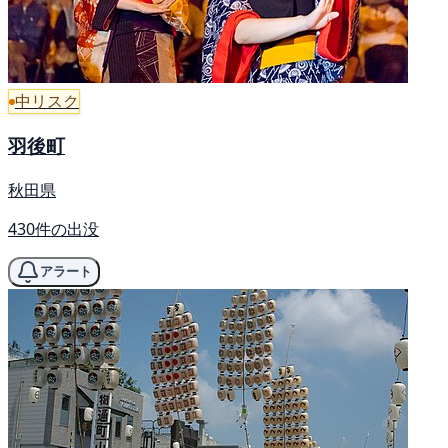
中リスク
羽後町
秋田県
430件の出没
アラート