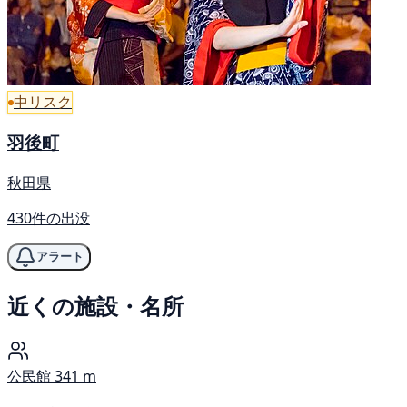
中リスク
羽後町
秋田県
430件の出没
アラート
近くの施設・名所
公民館
341 m