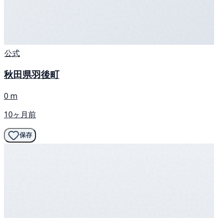
公式
秋田県羽後町
0 m
10ヶ月前
保存