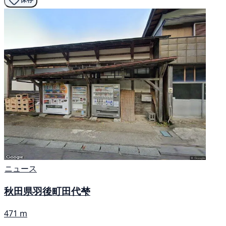
ニュース
秋田県羽後町田代梺
471 m