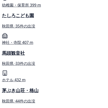
幼稚園・保育所
399 m
たしろこども園
秋田県 ·
35件の出没
神社・寺院
407 m
馬頭観音社
秋田県 ·
33件の出没
ホテル
432 m
茅ぶき山荘・格山
秋田県 ·
44件の出没