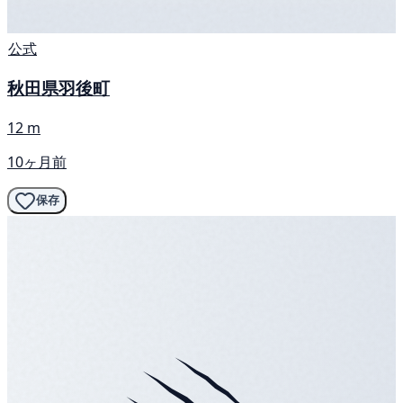
公式
秋田県羽後町
12 m
10ヶ月前
保存