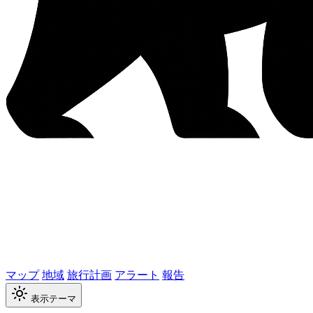
マップ
地域
旅行計画
アラート
報告
表示テーマ