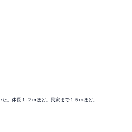
た。体長１.２ｍほど。民家まで１５mほど。