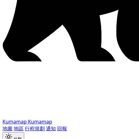
Kumamap
Kumamap
地圖
地區
行程規劃
通知
回報