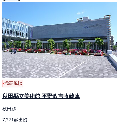
極高風險
秋田縣立美術館·平野政吉收藏庫
秋田縣
7,271起出沒