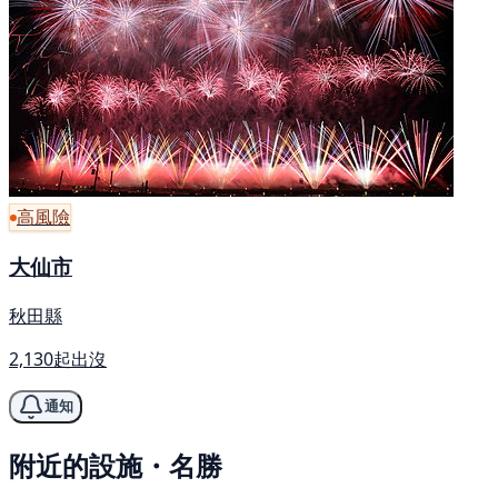
高風險
大仙市
秋田縣
2,130起出沒
通知
附近的設施・名勝