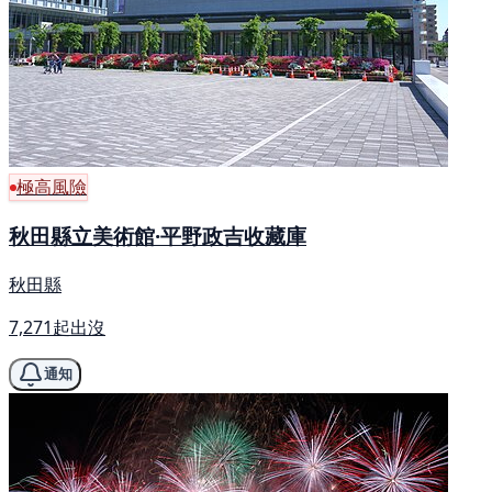
極高風險
秋田縣立美術館·平野政吉收藏庫
秋田縣
7,271起出沒
通知