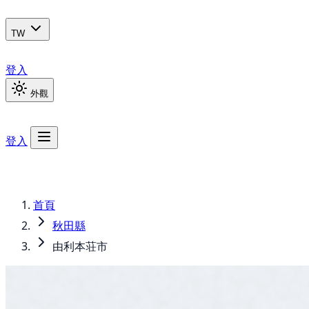
TW
登入
外觀
登入
首頁
秋田縣
由利本荘市