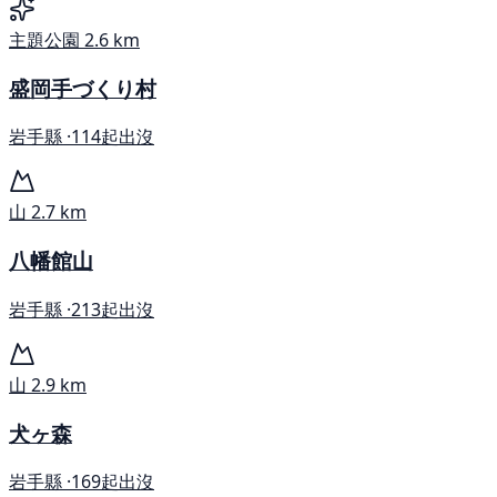
主題公園
2.6 km
盛岡手づくり村
岩手縣 ·
114起出沒
山
2.7 km
八幡館山
岩手縣 ·
213起出沒
山
2.9 km
犬ヶ森
岩手縣 ·
169起出沒