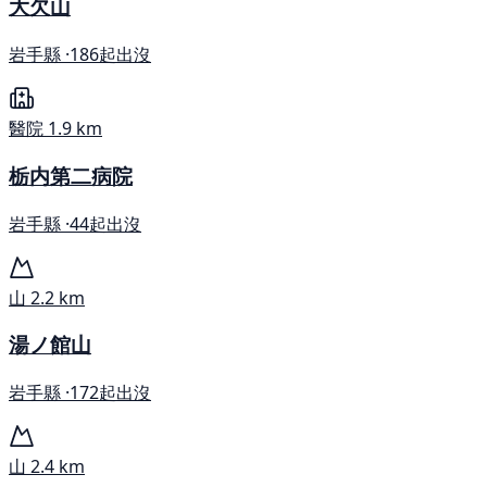
大欠山
岩手縣 ·
186起出沒
醫院
1.9 km
栃内第二病院
岩手縣 ·
44起出沒
山
2.2 km
湯ノ館山
岩手縣 ·
172起出沒
山
2.4 km