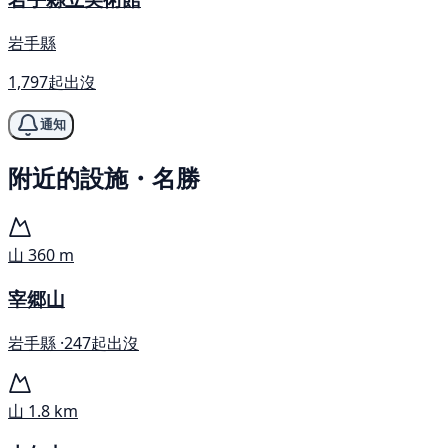
岩手縣
1,797起出沒
通知
附近的設施・名勝
山
360 m
宰郷山
岩手縣 ·
247起出沒
山
1.8 km