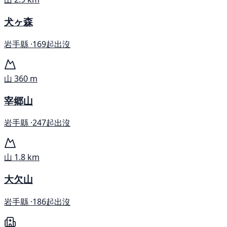
犬ヶ森
岩手縣 ·
169起出沒
山
360 m
宰郷山
岩手縣 ·
247起出沒
山
1.8 km
大欠山
岩手縣 ·
186起出沒