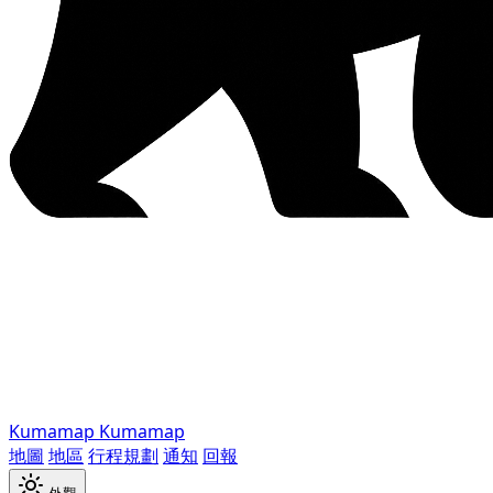
Kumamap
Kumamap
地圖
地區
行程規劃
通知
回報