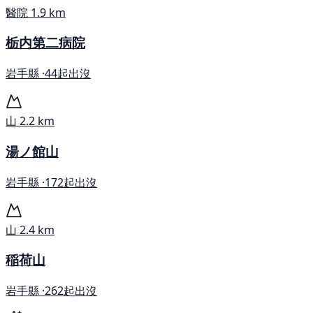
醫院
1.9 km
栃内第二病院
岩手縣 ·
44起出沒
山
2.2 km
湯ノ館山
岩手縣 ·
172起出沒
山
2.4 km
稲荷山
岩手縣 ·
262起出沒