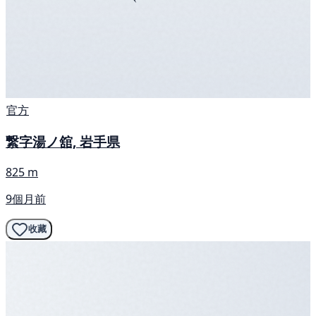
官方
繋字湯ノ舘, 岩手県
825 m
9個月前
收藏