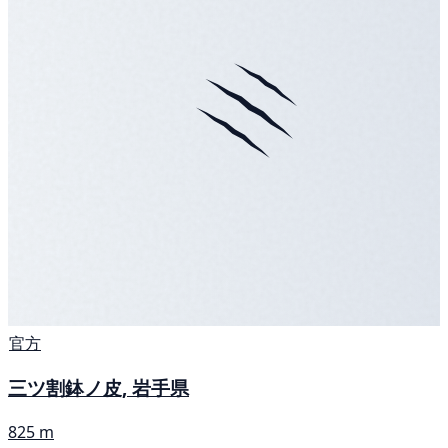
官方
三ツ割鉢ノ皮, 岩手県
825 m