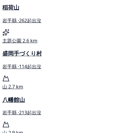
稲荷山
岩手縣 ·
262起出沒
主題公園
2.6 km
盛岡手づくり村
岩手縣 ·
114起出沒
山
2.7 km
八幡館山
岩手縣 ·
213起出沒
山
2.9 km