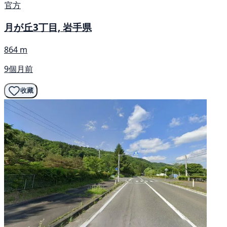
官方
月が丘3丁目, 岩手県
864 m
9個月前
收藏