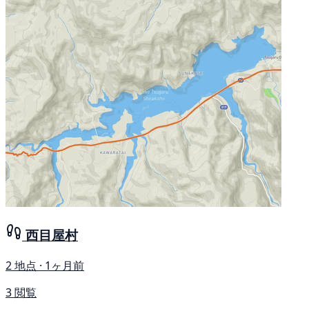
西目屋村
2 地点 · 1ヶ月前
3 閲覧