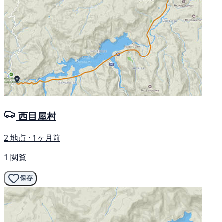
西目屋村
2 地点 · 1ヶ月前
1 閲覧
保存