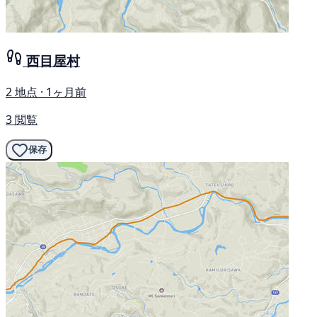
西目屋村
2 地点 · 1ヶ月前
3 閲覧
保存