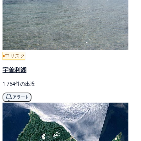
中リスク
宇曽利湖
1,764件の出没
アラート