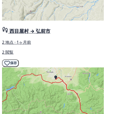
西目屋村 → 弘前市
2 地点 · 1ヶ月前
2 閲覧
保存