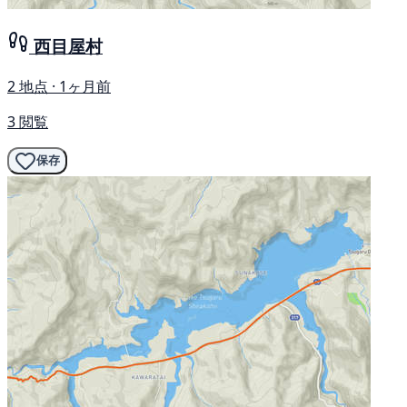
西目屋村
2 地点 · 1ヶ月前
3 閲覧
保存