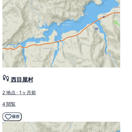
西目屋村
2 地点 · 1ヶ月前
4 閲覧
保存