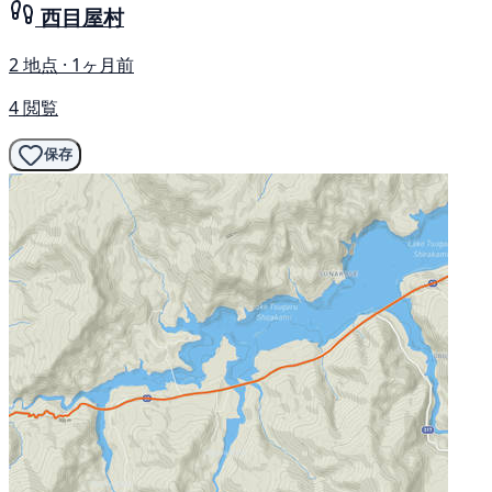
西目屋村
2 地点 · 1ヶ月前
4 閲覧
保存