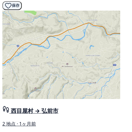
保存
西目屋村 → 弘前市
2 地点 · 1ヶ月前