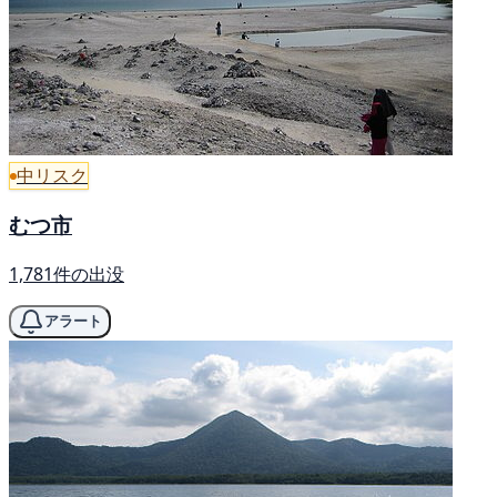
中リスク
むつ市
1,781件の出没
アラート