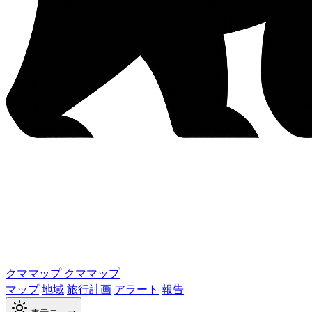
クママップ
クママップ
マップ
地域
旅行計画
アラート
報告