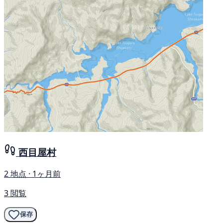
西目屋村
2 地点 · 1ヶ月前
3 閲覧
保存