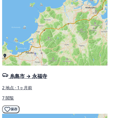
糸島市 → 永福寺
2 地点 · 1ヶ月前
7 閲覧
保存