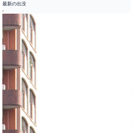
最新の出没
-