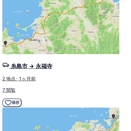
糸島市 → 永福寺
2 地点 · 1ヶ月前
7 閲覧
保存