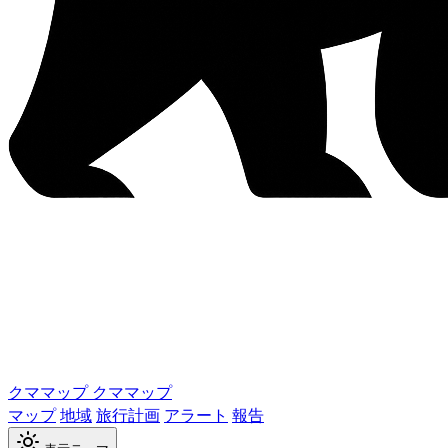
クママップ
クママップ
マップ
地域
旅行計画
アラート
報告