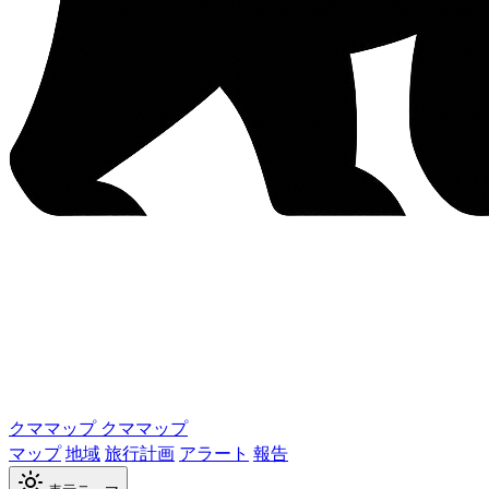
クママップ
クママップ
マップ
地域
旅行計画
アラート
報告