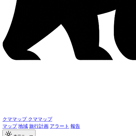
クママップ
クママップ
マップ
地域
旅行計画
アラート
報告