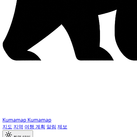
Kumamap
Kumamap
지도
지역
여행 계획
알림
제보