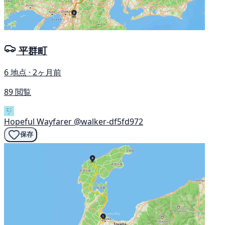
平群町
6 地点 · 2ヶ月前
89 閲覧
Hopeful Wayfarer
@walker-df5fd972
保存