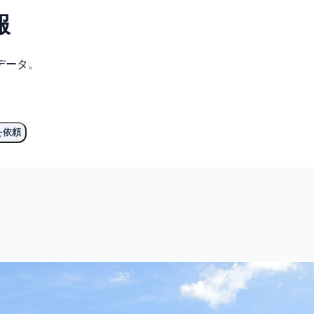
報
データ。
を依頼