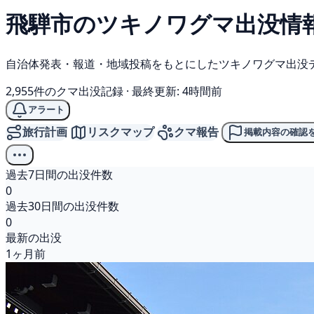
飛騨市の
ツキノワグマ
出没情
自治体発表・報道・地域投稿をもとにしたツキノワグマ出没
2,955件のクマ出没記録
·
最終更新: 4時間前
アラート
旅行計画
リスクマップ
クマ報告
掲載内容の確認
過去7日間の出没件数
0
過去30日間の出没件数
0
最新の出没
1ヶ月前