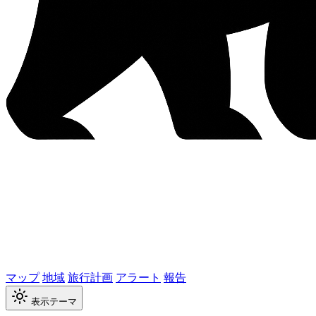
マップ
地域
旅行計画
アラート
報告
表示テーマ