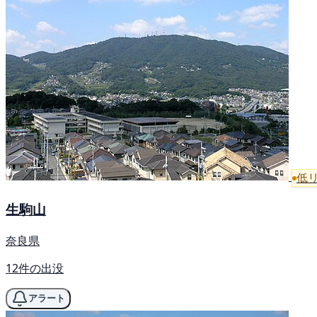
低
生駒山
奈良県
12件の出没
アラート