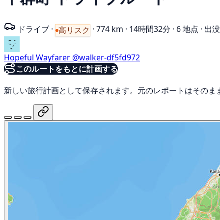
ドライブ
·
·
774 km
·
14時間32分
·
6 地点
·
出没
高リスク
Hopeful Wayfarer
@walker-df5fd972
このルートをもとに計画する
新しい旅行計画として保存されます。元のレポートはそのま