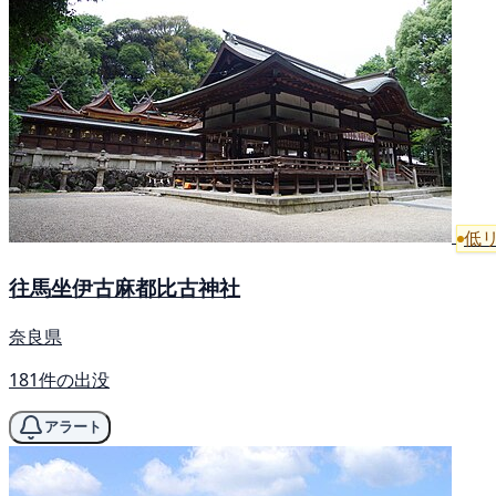
低
往馬坐伊古麻都比古神社
奈良県
181件の出没
アラート