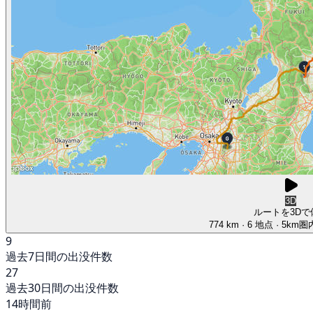
3D
ルートを3Dで
774 km
· 6 地点
· 5km
9
過去7日間の出没件数
27
過去30日間の出没件数
14時間前