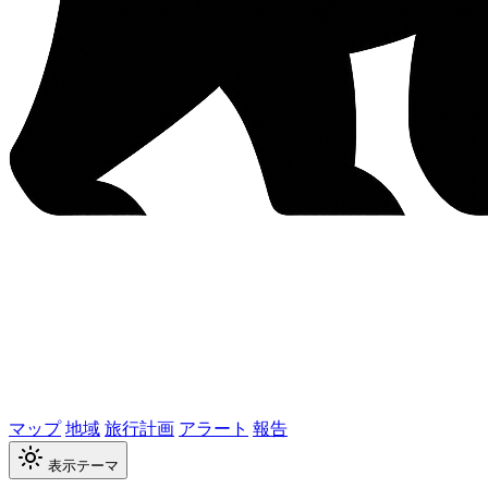
マップ
地域
旅行計画
アラート
報告
表示テーマ