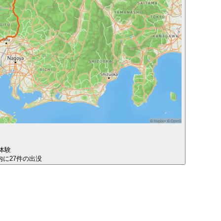
体験
圏内に27件の出没