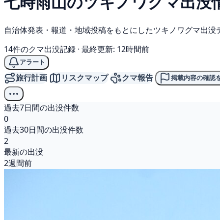
七時雨山の
ツキノワグマ
出没
自治体発表・報道・地域投稿をもとにしたツキノワグマ出没
14件のクマ出没記録
·
最終更新: 12時間前
アラート
旅行計画
リスクマップ
クマ報告
掲載内容の確認
過去7日間の出没件数
0
過去30日間の出没件数
2
最新の出没
2週間前