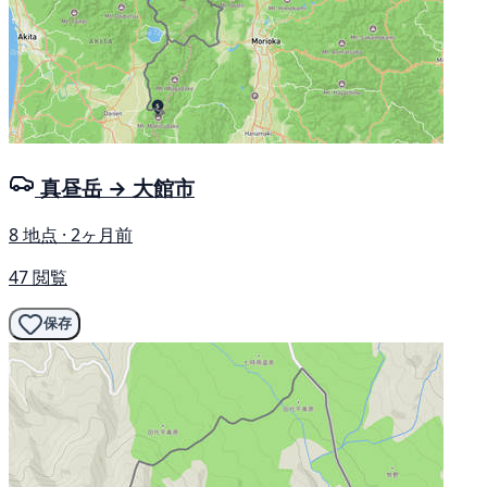
真昼岳 → 大館市
8 地点 · 2ヶ月前
47 閲覧
保存