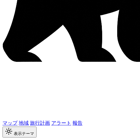
マップ
地域
旅行計画
アラート
報告
表示テーマ