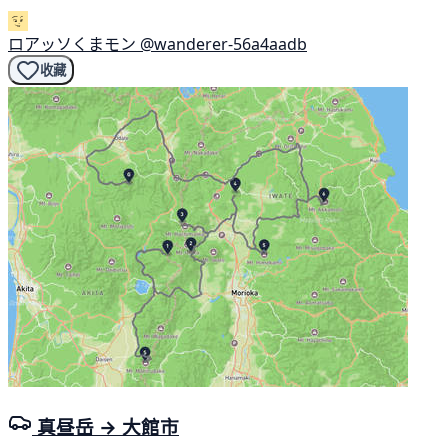
ロアッソくまモン
@wanderer-56a4aadb
收藏
真昼岳 → 大館市