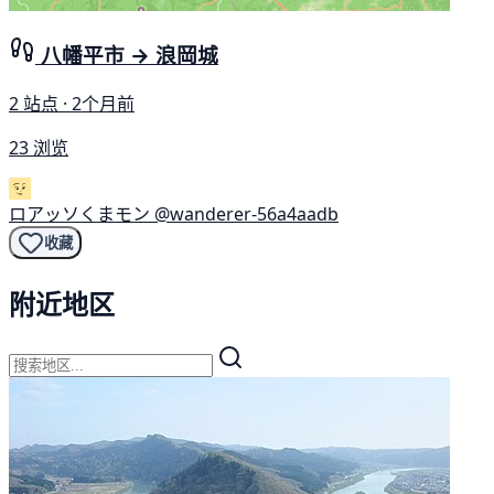
八幡平市 → 浪岡城
2 站点 · 2个月前
23 浏览
ロアッソくまモン
@wanderer-56a4aadb
收藏
附近地区