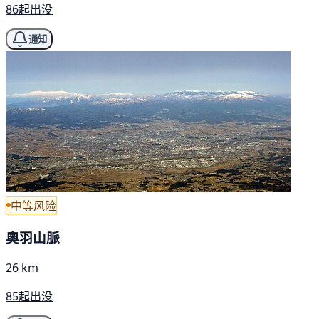
86起出没
通知
中等风险
奧羽山脈
26 km
85起出没