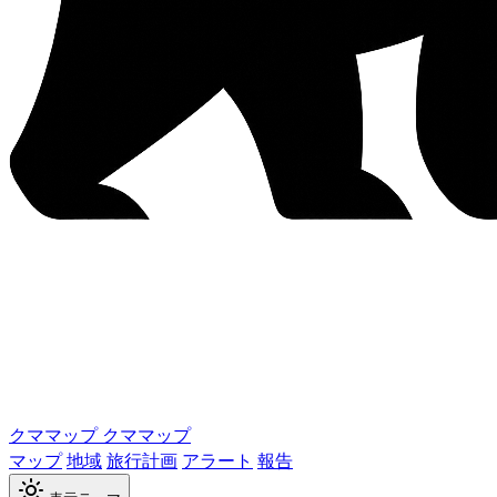
クママップ
クママップ
マップ
地域
旅行計画
アラート
報告