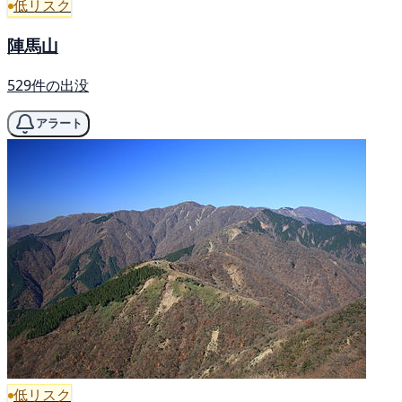
低リスク
陣馬山
529件の出没
アラート
低リスク