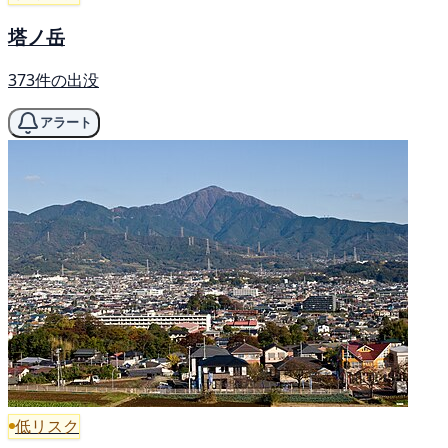
塔ノ岳
373件の出没
アラート
低リスク