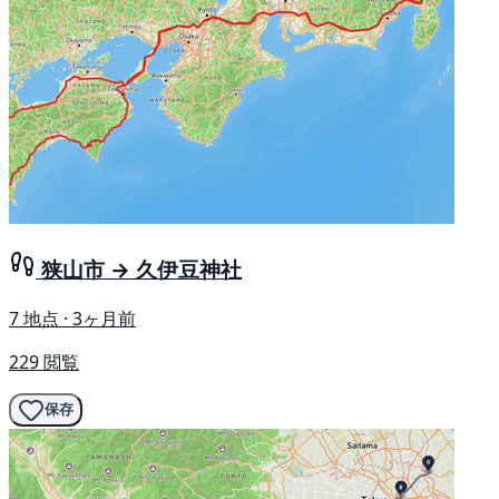
狭山市 → 久伊豆神社
7 地点 · 3ヶ月前
229 閲覧
保存