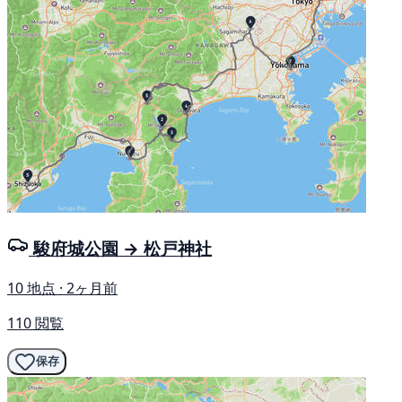
駿府城公園 → 松戸神社
10 地点 · 2ヶ月前
110 閲覧
保存