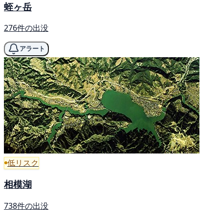
蛭ヶ岳
276件の出没
アラート
低リスク
相模湖
738件の出没