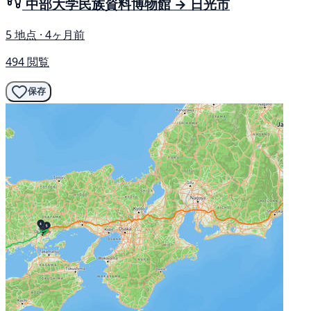
中部大学民族資料博物館 → 日光市
5 地点 · 4ヶ月前
494 閲覧
保存