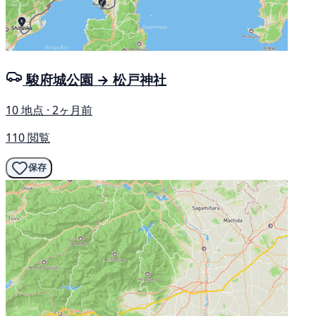
駿府城公園 → 松戸神社
10 地点 · 2ヶ月前
110 閲覧
保存