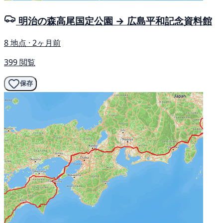
明治の森高尾国定公園 → 広島平和記念資料館
8 地点 · 2ヶ月前
399 閲覧
保存