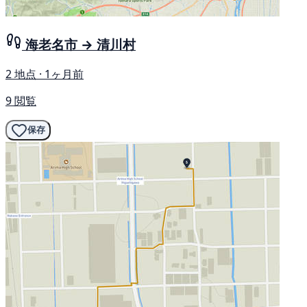
海老名市 → 清川村
2 地点 · 1ヶ月前
9 閲覧
保存