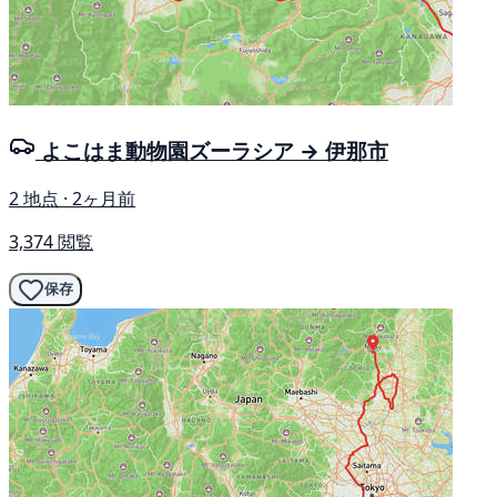
よこはま動物園ズーラシア → 伊那市
2 地点 · 2ヶ月前
3,374 閲覧
保存