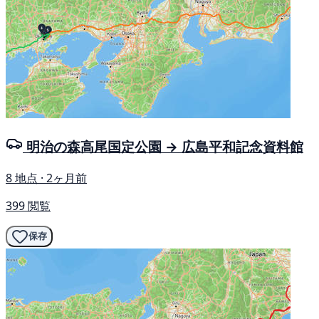
明治の森高尾国定公園 → 広島平和記念資料館
8 地点 · 2ヶ月前
399 閲覧
保存