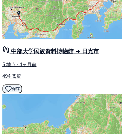
中部大学民族資料博物館 → 日光市
5 地点 · 4ヶ月前
494 閲覧
保存