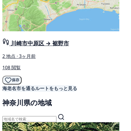
川崎市中原区 → 裾野市
2 地点 · 3ヶ月前
108 閲覧
保存
海老名市を通るルートをもっと見る
神奈川県の地域