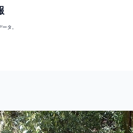
報
データ。