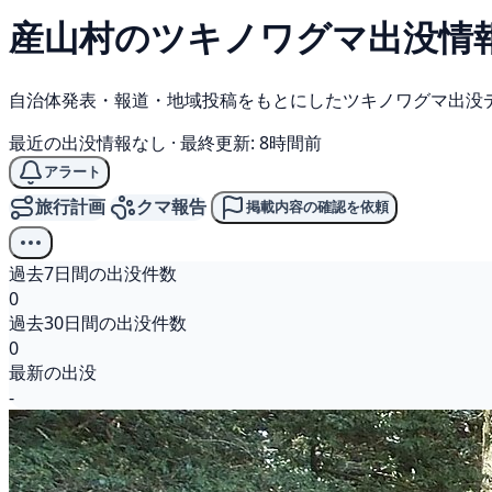
産山村の
ツキノワグマ
出没情
自治体発表・報道・地域投稿をもとにしたツキノワグマ出没
最近の出没情報なし
·
最終更新: 8時間前
アラート
旅行計画
クマ報告
掲載内容の確認を依頼
過去7日間の出没件数
0
過去30日間の出没件数
0
最新の出没
-