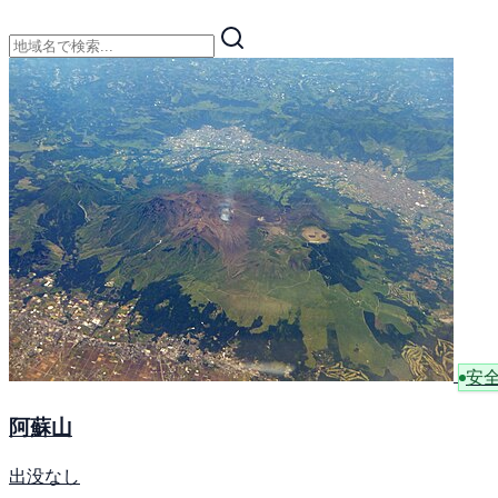
安
阿蘇山
出没なし