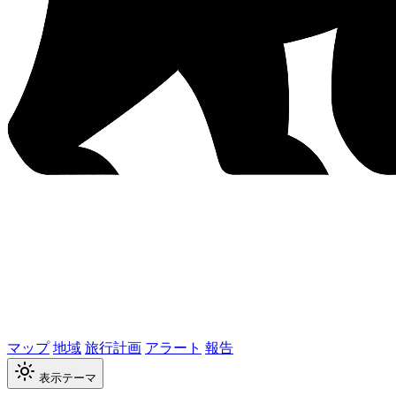
マップ
地域
旅行計画
アラート
報告
表示テーマ