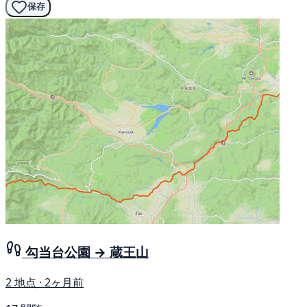
保存
勾当台公園 → 蔵王山
2 地点 · 2ヶ月前