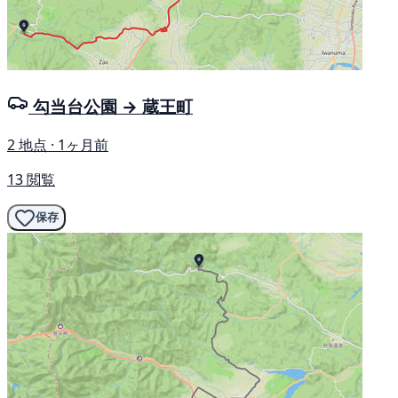
勾当台公園 → 蔵王町
2 地点 · 1ヶ月前
13 閲覧
保存