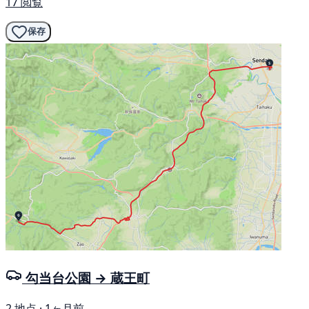
17 閲覧
保存
勾当台公園 → 蔵王町
2 地点 · 1ヶ月前