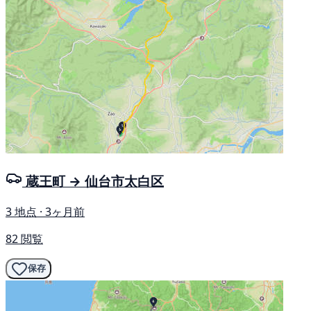
蔵王町 → 仙台市太白区
3 地点 · 3ヶ月前
82 閲覧
保存