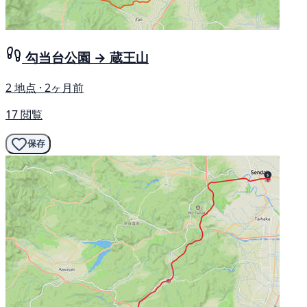
勾当台公園 → 蔵王山
2 地点 · 2ヶ月前
17 閲覧
保存