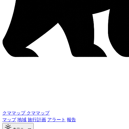
クママップ
クママップ
マップ
地域
旅行計画
アラート
報告