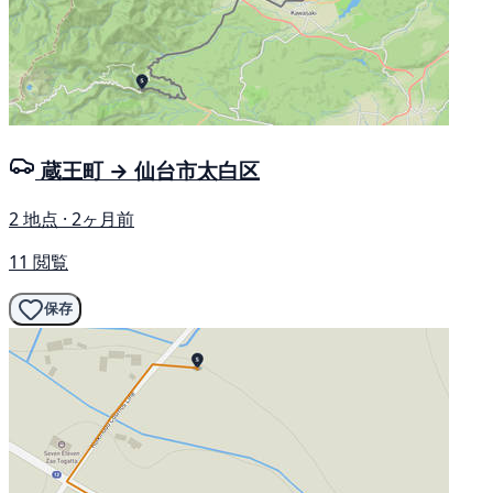
蔵王町 → 仙台市太白区
2 地点 · 2ヶ月前
11 閲覧
保存