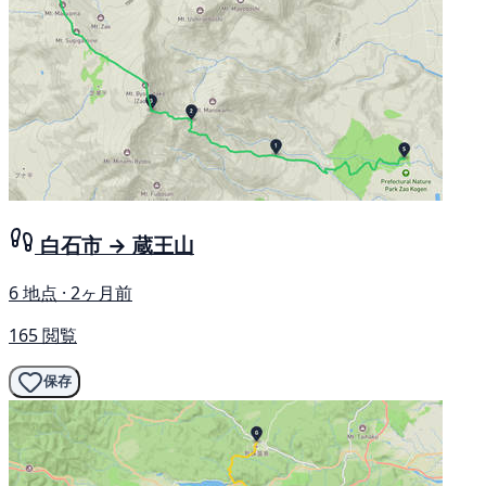
白石市 → 蔵王山
6 地点 · 2ヶ月前
165 閲覧
保存