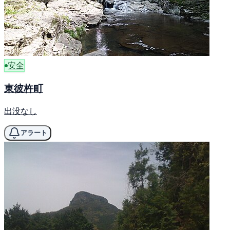
安全
東彼杵町
出没なし
アラート