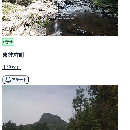
安全
東彼杵町
出没なし
アラート