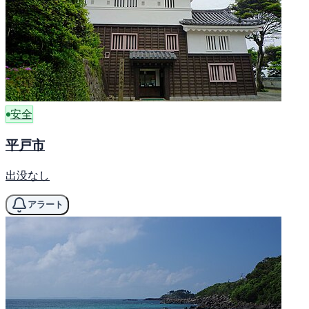
安全
平戸市
出没なし
アラート