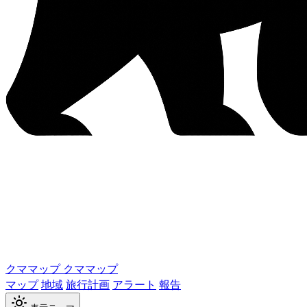
クママップ
クママップ
マップ
地域
旅行計画
アラート
報告