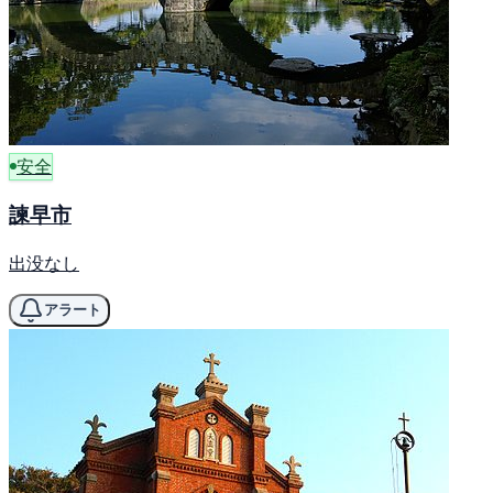
安全
諫早市
出没なし
アラート