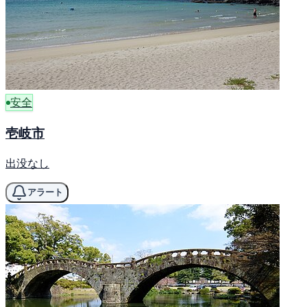
安全
壱岐市
出没なし
アラート