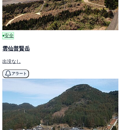
安全
雲仙普賢岳
出没なし
アラート