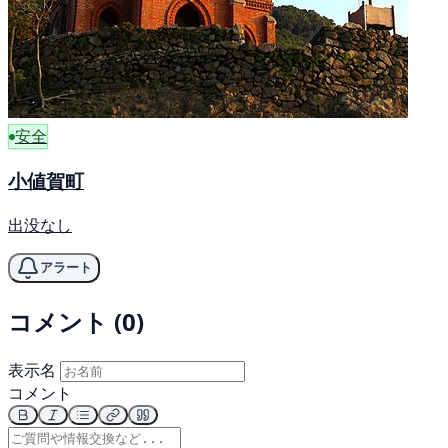
安全
小値賀町
出没なし
アラート
コメント (0)
表示名
コメント