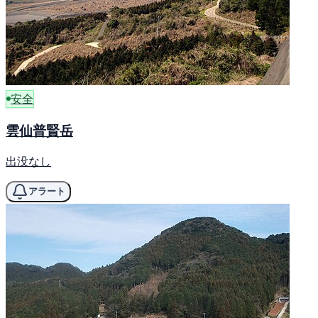
安全
雲仙普賢岳
出没なし
アラート