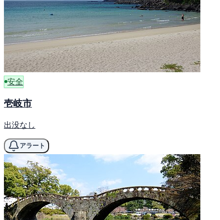
安全
壱岐市
出没なし
アラート