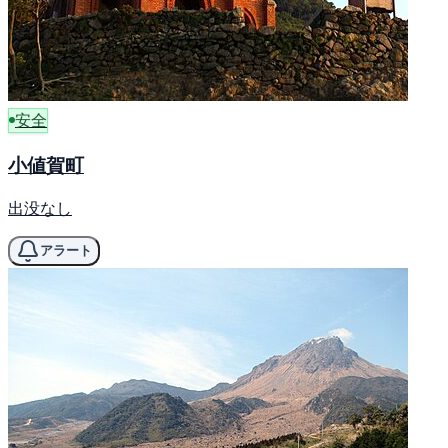
安全
小値賀町
出没なし
アラート