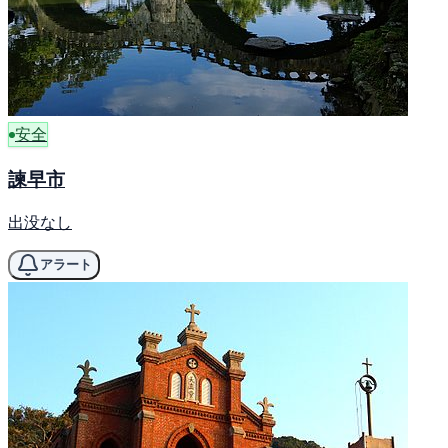
安全
諫早市
出没なし
アラート