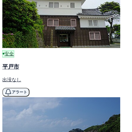
安全
平戸市
出没なし
アラート