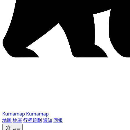
Kumamap
Kumamap
地圖
地區
行程規劃
通知
回報