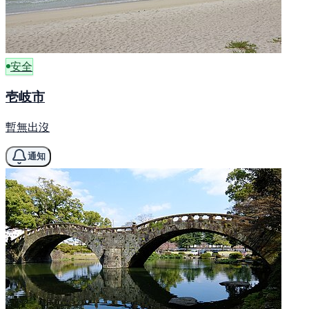
安全
壱岐市
暫無出沒
通知