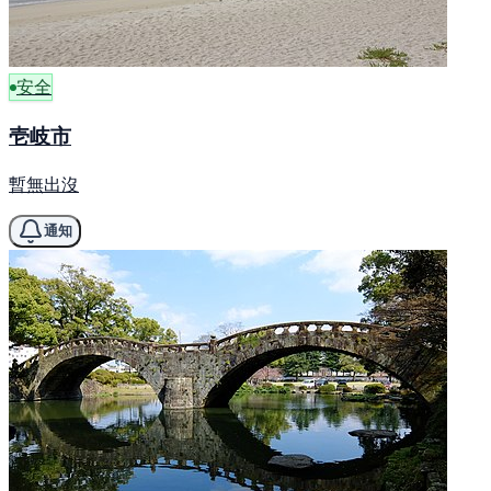
安全
壱岐市
暫無出沒
通知