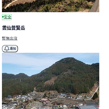
安全
雲仙普賢岳
暫無出沒
通知