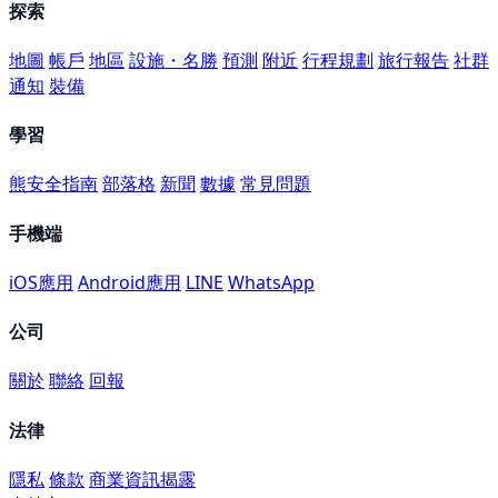
探索
地圖
帳戶
地區
設施・名勝
預測
附近
行程規劃
旅行報告
社群
通知
裝備
學習
熊安全指南
部落格
新聞
數據
常見問題
手機端
iOS應用
Android應用
LINE
WhatsApp
公司
關於
聯絡
回報
法律
隱私
條款
商業資訊揭露