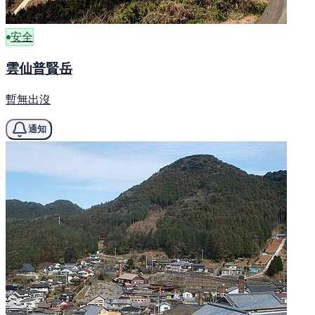
安全
雲仙普賢岳
暫無出沒
通知