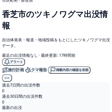
市区町村 · 奈良県
香芝市の
ツキノワグマ
出没情
報
自治体発表・報道・地域投稿をもとにしたツキノワグマ出没
データ。
最近の出没情報なし
·
最終更新: 17時間前
アラート
旅行計画
クマ報告
掲載内容の確認を依頼
過去7日間の出没件数
0
過去30日間の出没件数
0
最新の出没