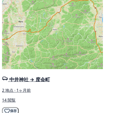
中井神社 → 度会町
2 地点 · 1ヶ月前
14 閲覧
保存