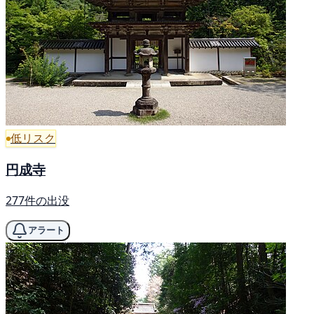
低リスク
円成寺
277件の出没
アラート