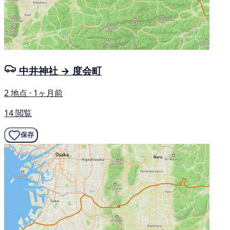
中井神社 → 度会町
2 地点 · 1ヶ月前
14 閲覧
保存