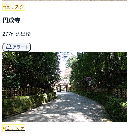
低リスク
円成寺
277件の出没
アラート
低リスク