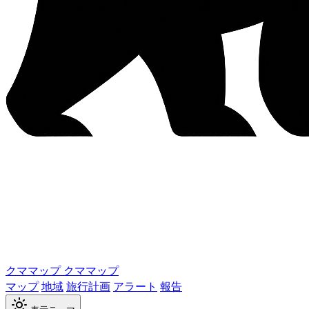
クママップ
クママップ
マップ
地域
旅行計画
アラート
報告