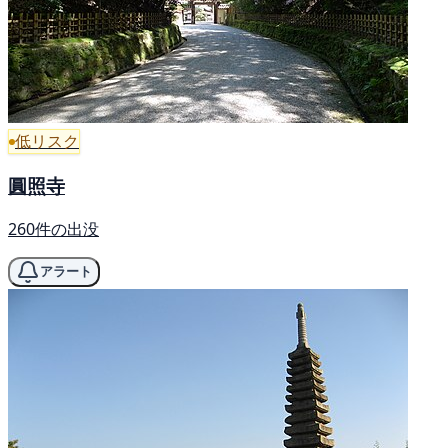
低リスク
圓照寺
260件の出没
アラート