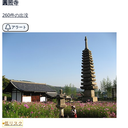
圓照寺
260件の出没
アラート
低リスク