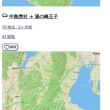
中島惣社 → 湯の峰王子
10 地点 · 2ヶ月前
41 閲覧
保存