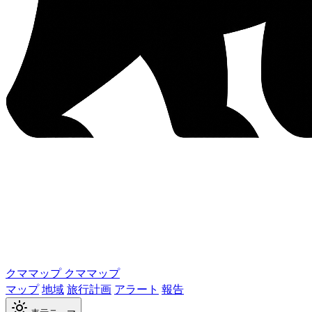
クママップ
クママップ
マップ
地域
旅行計画
アラート
報告