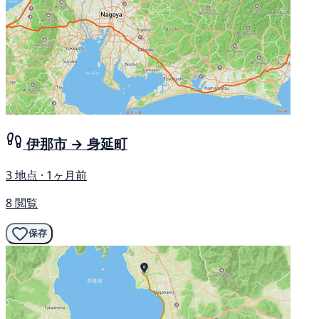
伊那市 → 身延町
3 地点 · 1ヶ月前
8 閲覧
保存