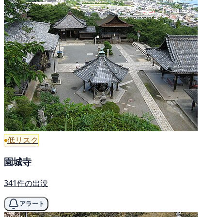
低リスク
園城寺
341件の出没
アラート