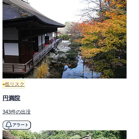
低リスク
円満院
343件の出没
アラート