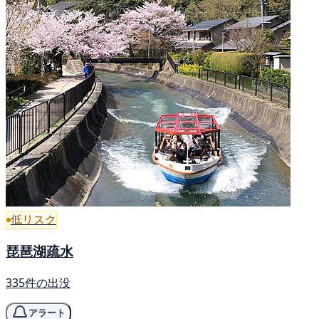
低リスク
琵琶湖疏水
335件の出没
アラート