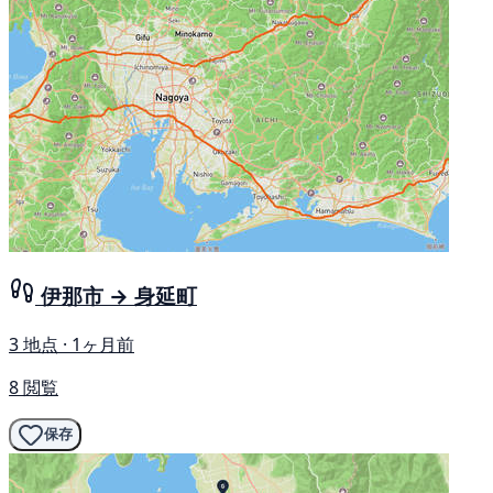
伊那市 → 身延町
3 地点 · 1ヶ月前
8 閲覧
保存