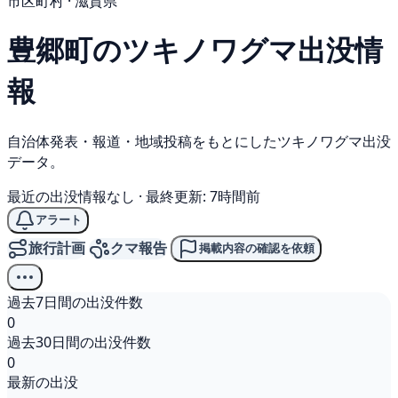
市区町村 · 滋賀県
豊郷町の
ツキノワグマ
出没情
報
自治体発表・報道・地域投稿をもとにしたツキノワグマ出没
データ。
最近の出没情報なし
·
最終更新: 7時間前
アラート
旅行計画
クマ報告
掲載内容の確認を依頼
過去7日間の出没件数
0
過去30日間の出没件数
0
最新の出没