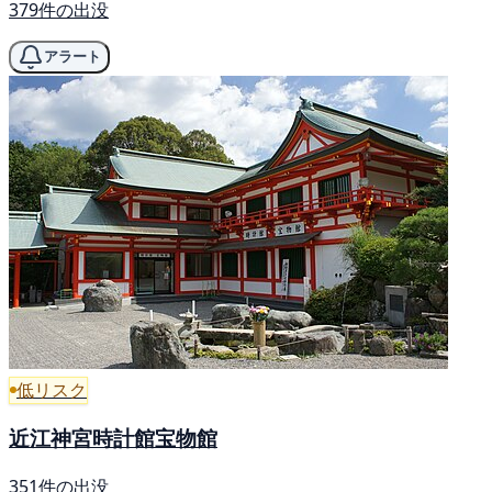
379件の出没
アラート
低リスク
近江神宮時計館宝物館
351件の出没