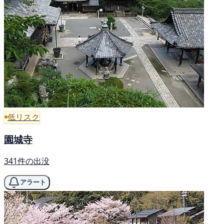
低リスク
園城寺
341件の出没
アラート