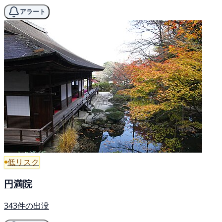
アラート
低リスク
円満院
343件の出没