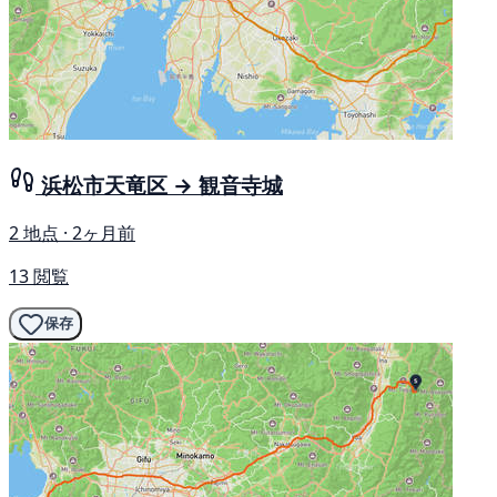
浜松市天竜区 → 観音寺城
2 地点 · 2ヶ月前
13 閲覧
保存