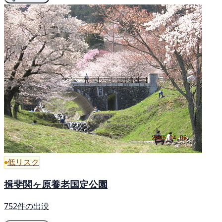
低リスク
揖斐関ヶ原養老国定公園
752件の出没