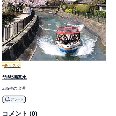
低リスク
琵琶湖疏水
335件の出没
アラート
コメント (0)