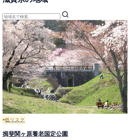
低リスク
揖斐関ヶ原養老国定公園