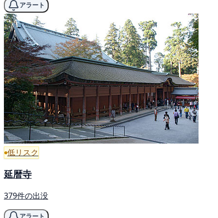
アラート
低リスク
延暦寺
379件の出没
アラート