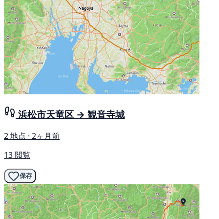
浜松市天竜区 → 観音寺城
2 地点 · 2ヶ月前
13 閲覧
保存