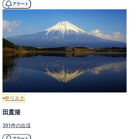
アラート
中リスク
田貫湖
391件の出没
アラート