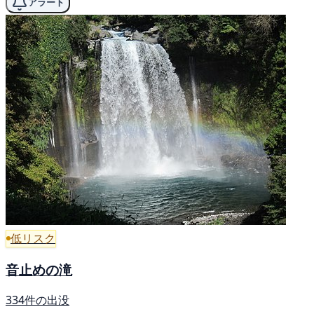
アラート
低リスク
音止めの滝
334件の出没