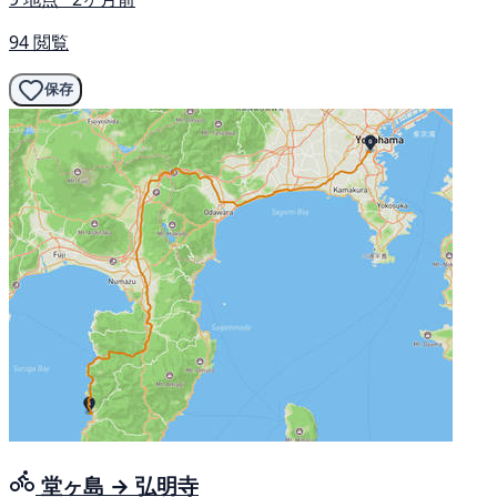
94 閲覧
保存
堂ヶ島 → 弘明寺