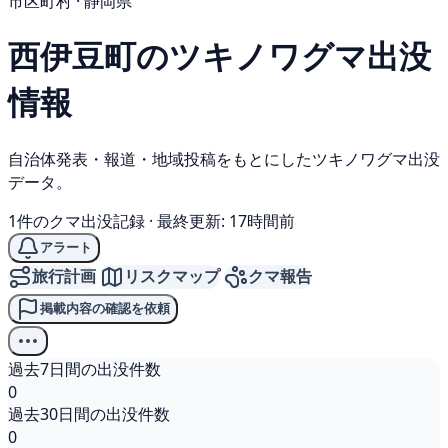
市区町村 · 静岡県
西伊豆町の
ツキノワグマ
出没
情報
自治体発表・報道・地域投稿をもとにしたツキノワグマ出没
データ。
1件のクマ出没記録
·
最終更新: 17時間前
アラート
旅行計画
リスクマップ
クマ報告
掲載内容の確認を依頼
過去7日間の出没件数
0
過去30日間の出没件数
0