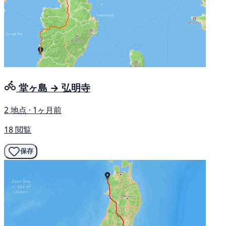
堂ヶ島 → 弘明寺
2 地点 · 1ヶ月前
18 閲覧
保存