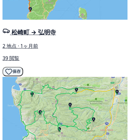
松崎町 → 弘明寺
2 地点 · 1ヶ月前
39 閲覧
保存