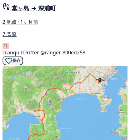
堂ヶ島 → 深浦町
2 地点 · 1ヶ月前
7 閲覧
Tranquil Drifter
@ranger-800ed258
保存