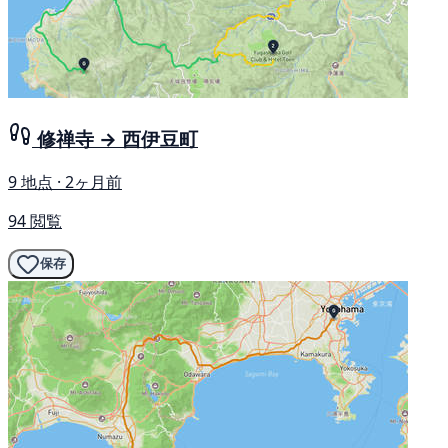
修禅寺 → 西伊豆町
9 地点 · 2ヶ月前
94 閲覧
保存