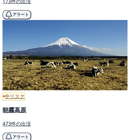
173件の出没
アラート
中リスク
朝霧高原
473件の出没
アラート