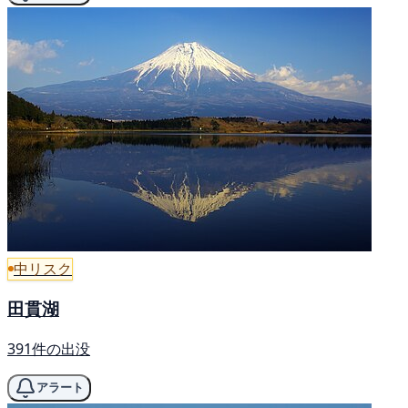
中リスク
田貫湖
391件の出没
アラート