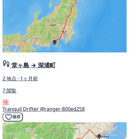
堂ヶ島 → 深浦町
2 地点 · 1ヶ月前
7 閲覧
Tranquil Drifter
@ranger-800ed258
保存