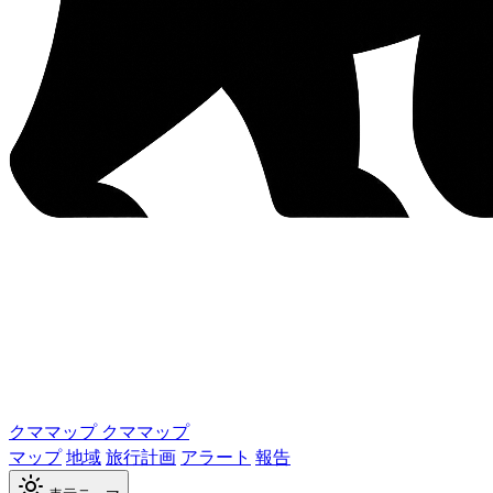
クママップ
クママップ
マップ
地域
旅行計画
アラート
報告