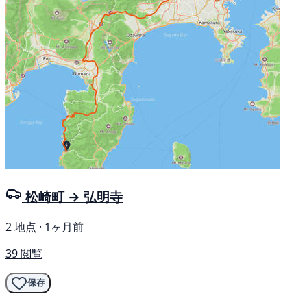
松崎町 → 弘明寺
2 地点 · 1ヶ月前
39 閲覧
保存