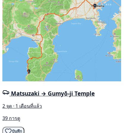
Matsuzaki → Gumyō-ji Temple
2 จุด · 1 เดือนที่แล้ว
39 การดู
บันทึก