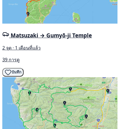
Matsuzaki → Gumyō-ji Temple
2 จุด · 1 เดือนที่แล้ว
39 การดู
บันทึก