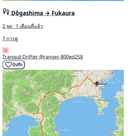
Dōgashima → Fukaura
2 จุด · 1 เดือนที่แล้ว
7 การดู
Tranquil Drifter
@ranger-800ed258
บันทึก