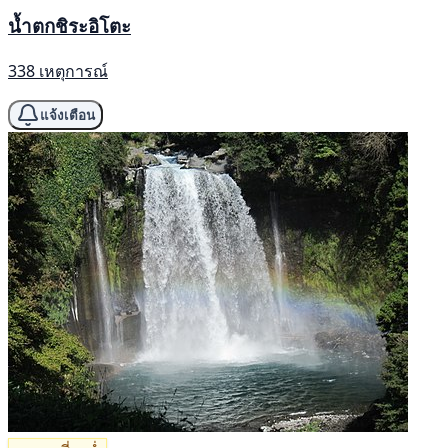
น้ำตกชิระอิโตะ
338 เหตุการณ์
แจ้งเตือน