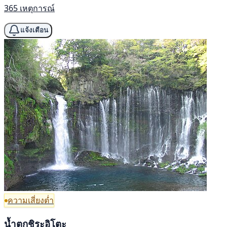
365 เหตุการณ์
แจ้งเตือน
ความเสี่ยงต่ำ
น้ำตกชิระอิโตะ