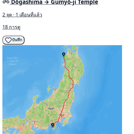
Dōgashima → Gumyō-ji Temple
2 จุด · 1 เดือนที่แล้ว
18 การดู
บันทึก