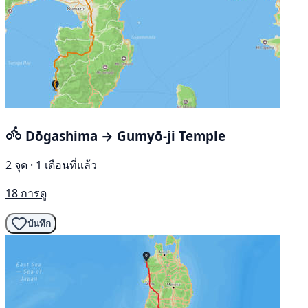
Dōgashima → Gumyō-ji Temple
2 จุด · 1 เดือนที่แล้ว
18 การดู
บันทึก