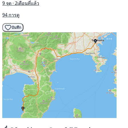
9 จุด · 2เดือนที่แล้ว
94 การดู
บันทึก