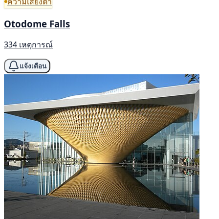
ความเสี่ยงต่ำ
Otodome Falls
334 เหตุการณ์
แจ้งเตือน